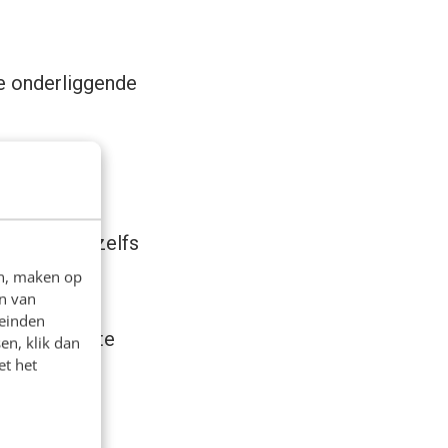
de onderliggende
ordt donker.
video’s en zelfs
en, maken op
n van
leinden
reguliere site
en, klik dan
et het
ebruikt.