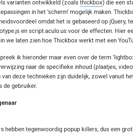
els varianten ontwikkeld (zoals
thickbox
) die een s
passingen in het ‘scherm’ mogelijk maken. Thickb
lheidsvoordeel omdat het is gebaseerd op jQuery, ter
type.js en script.aculo.us voor de effecten. Hier ee
rin we laten zien hoe Thickbox werkt met een YouTu
reek ik hieronder maar even over de term ‘lightbo
 verwijzing naar de specifieke inhoud (plaatjes, video
 van deze technieken zijn duidelijk, zowel vanuit he
s de gebruiker.
genaar
rs hebben tegenwoordig popup killers, dus een grot