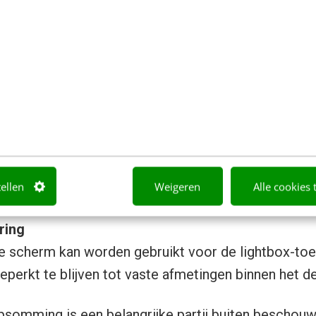
ungeert als een extra laag bovenop de bestaande co
e.
tent
erde item heeft de aandacht (visueel ook door don
erliggende content zichtbaar blijft.
erugkeer naar bron
sluiten door op ‘close’ te klikken, ESC in te toetsen
tellen
Weigeren
Alle cookies 
ken.
ring
e scherm kan worden gebruikt voor de lightbox-toe
beperkt te blijven tot vaste afmetingen binnen het de
somming is een belangrijke partij buiten beschouw