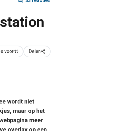
33 reacties
nstation
s voor
Delen
ee wordt niet
kjes, maar op het
n webpagina meer
eve overlay op een