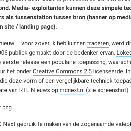
nd. Media- exploitanten kunnen deze simpele tec
s als tussenstation tussen bron (banner op medi
 site / landing page).
t nieuw – voor zover ik heb kunnen
traceren
, werd di
006 publiek gemaakt door de bedenker ervan,
Lokes
de eerste release een populaire toepassing, waarschi
eur het onder
Creative Commons 2.5
licenseerde. In
die deze vorm of een vergelijkbare techniek toepas
ate van RTL Nieuws op
nrcnext.nl
(zie screenshot).
RC Next gebruik te maken van de zogenaamde
video