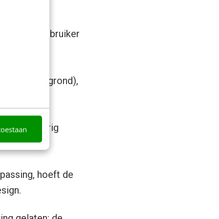
ntent. De gebruiker
kere achtergrond),
 of willekeurig
toestaan
passing, hoeft de
sign.
ing gelaten: de