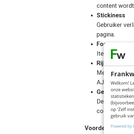
content wordt
Stickiness
Gebruiker verl
pagina.
Focus op con
Item binnen de
Rijkere conte
Met deze techn
Frankw
AJAX-toepass
Welkom! Leu
onze websit
Geen design-
statistiek
De lightbox is
(bijvoorbee
op ‘Zelf in
content. In pr
gebruik van
Powered by 
Voordelen voor g