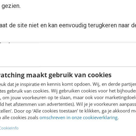
 gezien.
aat de site niet en kan eenvoudig terugkeren naar 
tent
 lightbox krijgt de focus, onderliggende content w
nt
iek kan de content worden verrijkt met animaties, 
atching maakt gebruik van cookies
ingen.
k dat je inspiratie en kennis komt opdoen. Wij, en derde partij
es gebruik van cookies. Wij gebruiken cookies voor het bijhoude
beperkingen
en, om jouw voorkeuren op te slaan, maar ook voor marketingdoe
 niet beperkt tot beschikbare afmetingen binnen de 
ld het afstemmen van advertenties). Wil je je voorkeuren aanpass
stellen’. Door op ‘Alle cookies toestaan’ te klikken, ga je akkoord m
incipe kan het hele scherm als nieuwe laag worden g
 alle cookies zoals
omschreven in onze cookieverklaring
.
CookieInfo
ebruiker