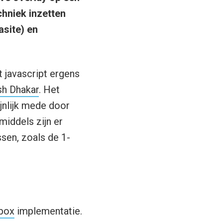
hniek inzetten
asite) en
t javascript ergens
h Dhakar
. Het
jnlijk mede door
middels zijn er
sen, zoals de 1-
box
implementatie.