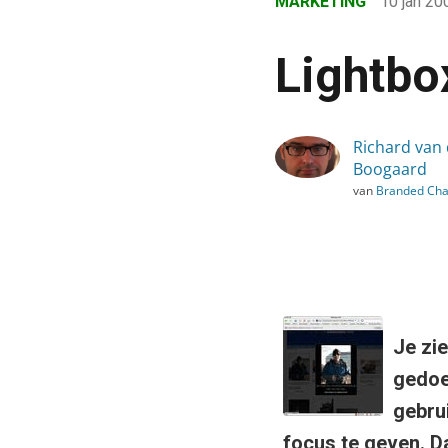
MARKETING
10 jan 2
›
Blog
Lightbox
›
Marketing
›
Richard van
Boogaard
Lightbox als effectief t
van
Branded Cha
Je zi
gedoe
gebru
focus te geven. D