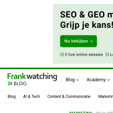
Blog
Academy
BLOG
Blog
AI & Tech
Content & Communicatie
Marketi
Home