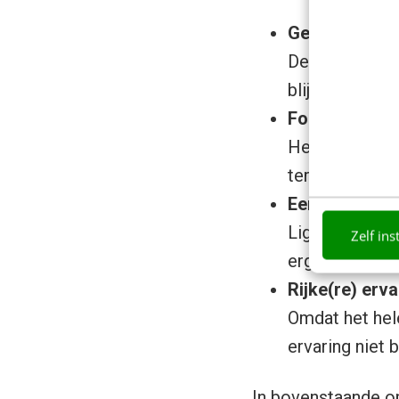
Geen popups
De lightbox f
blijft op de sit
Focus op con
Het geselecte
terwijl de ond
Eenvoudige t
Lightbox is te 
Zelf ins
ergens te klik
Rijke(re) erva
Omdat het hel
ervaring niet 
In bovenstaande op