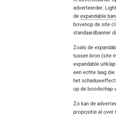
adverteerder. Ligh
de
expandable ban
bovenop de site cl
standaardbanner di
Zoals de expandabl
tussen bron (site
expandable uitklapt
een echte laag die
het schaduweffect 
op de boodschap v
Zo kan de advertee
propositie al over