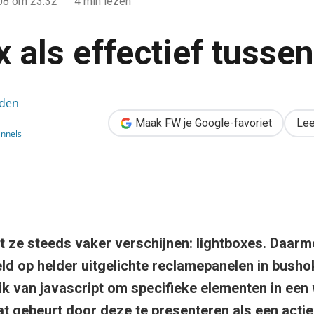
008
om 23:32
4 min lezen
 als effectief tusse
 den
ussenstation
Maak FW je Google-favoriet
Lee
nnels
et ze steeds vaker verschijnen: lightboxes. Daarm
ld op helder uitgelichte reclamepanelen in busho
ik van javascript om specifieke elementen in ee
at gebeurt door deze te presenteren als een acti