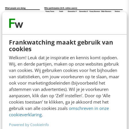
Bij de creators gaat het om mensen die
Frankwatching maakt gebruik van
cookies
minimaal eenmaal per maand artikelen op een
Welkom! Leuk dat je inspiratie en kennis komt opdoen.
blog schrijven, webpagina’s bijhouden of video’s
Wij, en derde partijen, maken op onze websites gebruik
uploaden naar sites als YouTube. Het gaat hier
van cookies. Wij gebruiken cookies voor het bijhouden
van statistieken, om jouw voorkeuren op te slaan, maar
om 13% van de populatie, 51% man en 49%
ook voor marketingdoeleinden (bijvoorbeeld het
vrouw. Dat wat ze doen is heel verschillend:
afstemmen van advertenties). Wil je je voorkeuren
slechts 14% doet alle drie deze activiteiten,
aanpassen, klik dan op ‘Zelf instellen’. Door op ‘Alle
cookies toestaan’ te klikken, ga je akkoord met het
19% slechts twee ervan. Het uploaden van
gebruik van alle cookies zoals
omschreven in onze
video’s is het populairst (25%), gevolgd door
cookieverklaring
.
bloggen 23% en het publiceren op een eigen
Powered by CookieInfo