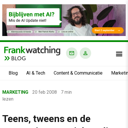
BLOG
Blog
AI & Tech
Content & Communicatie
Marketi
Home
MARKETING
20 feb 2008
7 min
›
lezen
Blog
›
Teens, tweens en de
Marketing