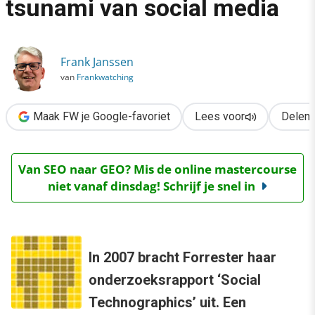
tsunami van social media
›
Teens, tweens en de tsunami van social media
Frank Janssen
van
Frankwatching
Maak FW je Google-favoriet
Lees voor
Delen
Van SEO naar GEO? Mis de online mastercourse
niet vanaf dinsdag! Schrijf je snel in
In 2007 bracht Forrester haar
onderzoeksrapport ‘Social
Technographics’ uit. Een