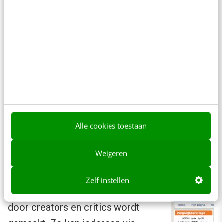
Collectors: actief met tagging en RSS
Als mensen urls bewaren op sites als
del.icio.us, labels toevoegen aan foto’s op
Flickr of RSS-feeds gebruiken op bijvoorbeeld
Alle cookies toestaan
Bloglines of Netvibes, dan creëren ze
metadata die met de hele community gedeeld
Weigeren
worden. Dit collecteren en aggregeren speelt
weer een cruciale rol in het organiseren van de
Zelf instellen
enorme hoeveelheid content die
door creators en critics wordt