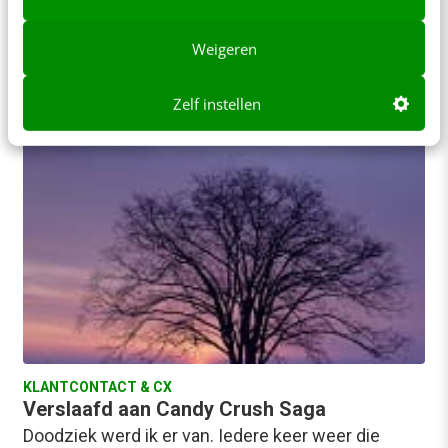
Maandag werd bekend dat na de zomer tien ‘Steve
Jobs-scholen’ openen in Nederland. Scholen waar
Weigeren
de iPad hét centrale leermiddel is. Een…
Gertjan Geurts
·
13 jaar geleden
Zelf instellen
KLANTCONTACT & CX
Verslaafd aan Candy Crush Saga
Doodziek werd ik er van. Iedere keer weer die