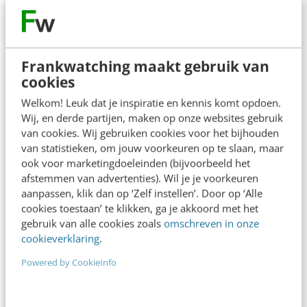
even leek…
Jarno Duursma
·
11 jaar geleden
Frankwatching maakt gebruik van
cookies
Welkom! Leuk dat je inspiratie en kennis komt opdoen.
Wij, en derde partijen, maken op onze websites gebruik
van cookies. Wij gebruiken cookies voor het bijhouden
van statistieken, om jouw voorkeuren op te slaan, maar
ook voor marketingdoeleinden (bijvoorbeeld het
afstemmen van advertenties). Wil je je voorkeuren
aanpassen, klik dan op ‘Zelf instellen’. Door op ‘Alle
cookies toestaan’ te klikken, ga je akkoord met het
gebruik van alle cookies zoals
omschreven in onze
AI & TECH
cookieverklaring
.
Technologie & educatie: het onderwijs
schreeuwt om rebellen
Powered by CookieInfo
De verwachtingen zijn hoog gespannen. De
individualisering van de maatschappij en de