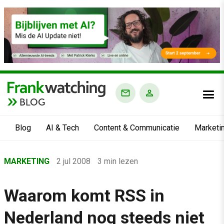
BLOG
Blog
AI & Tech
Content & Communicatie
Marketi
Home
MARKETING
2 jul 2008
3 min lezen
›
Blog
Waarom komt RSS in
›
Nederland nog steeds niet
Marketing