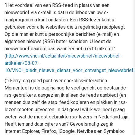
“Het voordeel van een RSS-feed in plaats van een
nieuwsbrief via e-mail is dat u de inbox van uw e-
mailprogramma kunt ontlasten. Een RSS-lezer kunt u
gebruiken voor alle websites die u regelmatig raadpleegt.
Op die manier kunt u persoonlijke berichten (e-mail) en
algemeen nieuws (RSS) beter scheiden. U leest de
nieuwsbrief daarom pas wanneer het u echt uitkomt.”
(
http://www.vnci.nl/actualiteit/nieuwsbrief/nieuwsbrief-
artikelen/08-07-
10/VNCI_biedt_nieuwe_dienst_voor_ontvangst_nieuwsbrief
@ Ferry: erg goed punt over one-click-interaction.
Momenteel is de pagina nog te veel gericht op bestaande
rss-gebruikers, aangezien ik alleen de feeds aanbiedt (en
mensen dus zelf de stap ‘feed kopieren en plakken in rss-
lezer’ moeten uitvoeren. In dat geval wil ik wel heel graag
weten wat de meest gebruikte rss-lezers in Nederland zijn.
Heeft iemand daar cijfers van? Gevoelsmatig zeg ik
Internet Explorer, Firefox, iGoogle, Netvibes en Symbaloo.