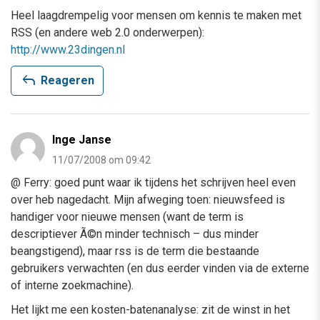
Heel laagdrempelig voor mensen om kennis te maken met
RSS (en andere web 2.0 onderwerpen):
http://www.23dingen.nl
reply
Reageren
Inge Janse
11/07/2008 om 09:42
@ Ferry: goed punt waar ik tijdens het schrijven heel even
over heb nagedacht. Mijn afweging toen: nieuwsfeed is
handiger voor nieuwe mensen (want de term is
descriptiever Ã©n minder technisch – dus minder
beangstigend), maar rss is de term die bestaande
gebruikers verwachten (en dus eerder vinden via de externe
of interne zoekmachine).
Het lijkt me een kosten-batenanalyse: zit de winst in het