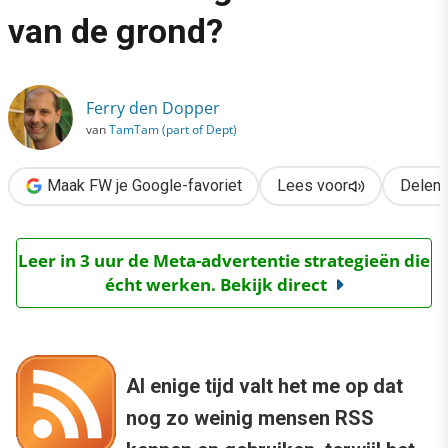
›
van de grond?
Waarom komt RSS in Nederland nog steeds niet van de grond?
Ferry den Dopper
van
TamTam (part of Dept)
Maak FW je Google-favoriet
Lees voor
Delen
Leer in 3 uur de Meta-advertentie strategieën die
écht werken. Bekijk direct
Al enige tijd valt het me op dat
nog zo weinig mensen RSS