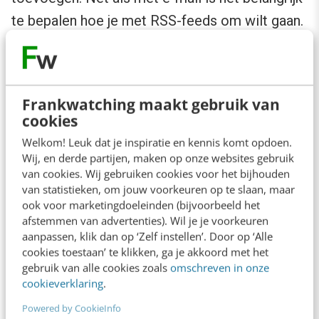
te bepalen hoe je met RSS-feeds om wilt gaan.
Wil je feeds één voor één bekijken, of door
elkaar heen? Wil je ze continu in beeld, of wil je
juist niet steeds erdoor afgeleid worden? Zelf
Frankwatching maakt gebruik van
zweer ik al jaren bij
Desktop Sidebar
, een
cookies
smalle balk rechts op mijn desktop, die de
Welkom! Leuk dat je inspiratie en kennis komt opdoen.
feeds één voor één op heel rustig tempo toont,
Wij, en derde partijen, maken op onze websites gebruik
van cookies. Wij gebruiken cookies voor het bijhouden
zonder het erg afleidend is. Headlines scannen
van statistieken, om jouw voorkeuren op te slaan, maar
doe ik zo af en toe, het kost me nog geen
ook voor marketingdoeleinden (bijvoorbeeld het
afstemmen van advertenties). Wil je je voorkeuren
seconde per keer dat ik kijk en ik hoef er geen
aanpassen, klik dan op ‘Zelf instellen’. Door op ‘Alle
extra handelingen voor te verrichten.
cookies toestaan’ te klikken, ga je akkoord met het
gebruik van alle cookies zoals
omschreven in onze
cookieverklaring
.
Waar RSS echt door achter blijft, ik kan er
Powered by CookieInfo
alleen naar raden. Iemand ideeën of