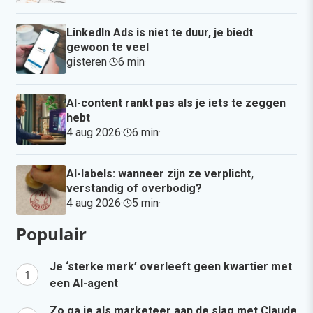
LinkedIn Ads is niet te duur, je biedt
gewoon te veel
gisteren
·
6 min
·
AI-content rankt pas als je iets te zeggen
hebt
4 aug 2026
·
6 min
·
AI-labels: wanneer zijn ze verplicht,
verstandig of overbodig?
4 aug 2026
·
5 min
·
Populair
Je ‘sterke merk’ overleeft geen kwartier met
een AI-agent
Zo ga je als marketeer aan de slag met Claude