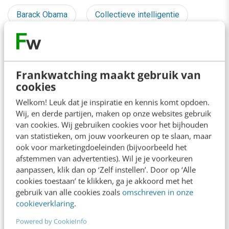
Barack Obama
Collectieve intelligentie
Conversation Society
Crowdcourcing
Hyves
Internetkabinet
Internetpremier
Frankwatching maakt gebruik van
cookies
iPhone
Kredietcrisis
Welkom! Leuk dat je inspiratie en kennis komt opdoen.
Wij, en derde partijen, maken op onze websites gebruik
Maxime Verhagen
Online marketing
van cookies. Wij gebruiken cookies voor het bijhouden
van statistieken, om jouw voorkeuren op te slaan, maar
Open innovatie
Overheid
Recessie
ook voor marketingdoeleinden (bijvoorbeeld het
afstemmen van advertenties). Wil je je voorkeuren
RSS
Samenleving
Social media
aanpassen, klik dan op ‘Zelf instellen’. Door op ‘Alle
cookies toestaan’ te klikken, ga je akkoord met het
gebruik van alle cookies zoals
omschreven in onze
Tech
Wikinomics
X
cookieverklaring
.
Powered by CookieInfo
YouTube