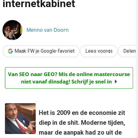
internetkabinet
›
Maxime: 5 punten voor het internetkabinet
Menno van Doorn
Maak FW je Google-favoriet
Lees voor
Delen
Van SEO naar GEO? Mis de online mastercourse
niet vanaf dinsdag! Schrijf je snel in
Het is 2009 en de economie zit
diep in de shit. Moderne tijden,
maar de aanpak had zo uit de