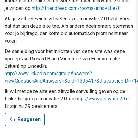
Interessante artikelen en websites over ‘Innovatie 2.0’ kun
je vinden op
http://friendfeed.com/rooms/innovatie20
Als je zelf relevante artikelen over Innovatie 2.0 hebt, voeg
dat dan aan deze site toe. Als andere deelnemers stemmen
voor je bijdrage, dan komt die automatisch prominent naar
voren.
De aanleiding voor het inrichten van deze site was deze
oproep van Richard Blad (Ministerie van Economische
Zaken) op LinkedIn:
http://www.linkedin.com/groupAnswers?
viewQuestionAndAnswers=&gid=1395417&discussionID=71
Ik wil met deze site een zinvolle aanvulling geven op de
Linkedin-groep ‘Innovatie 2.0’ en
http://www.innovatie20.nl
.
Er zijn nu 29 deelnemers.
reply
Reageren