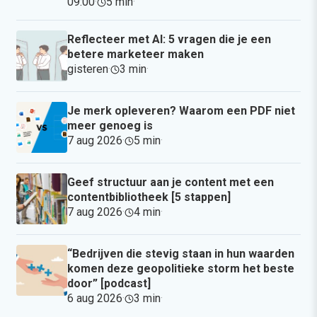
09:00
·
5 min
·
Reflecteer met AI: 5 vragen die je een
betere marketeer maken
gisteren
·
3 min
·
Je merk opleveren? Waarom een PDF niet
meer genoeg is
7 aug 2026
·
5 min
·
Geef structuur aan je content met een
contentbibliotheek [5 stappen]
7 aug 2026
·
4 min
·
“Bedrijven die stevig staan in hun waarden
komen deze geopolitieke storm het beste
door” [podcast]
6 aug 2026
·
3 min
·