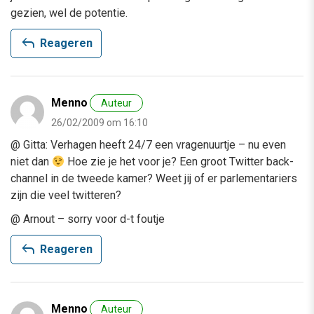
gezien, wel de potentie.
reply
Reageren
Menno
Auteur
26/02/2009 om 16:10
@ Gitta: Verhagen heeft 24/7 een vragenuurtje – nu even
niet dan
Hoe zie je het voor je? Een groot Twitter back-
channel in de tweede kamer? Weet jij of er parlementariers
zijn die veel twitteren?
@ Arnout – sorry voor d-t foutje
reply
Reageren
Menno
Auteur