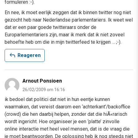
formuleren :-).
En nee, ik moet eerlijk zeggen dat ik binnen twitter nog niet
gezocht heb naar Nederlandse parlementariers. Ik weet wel
dat er een paar goede twitteraars onder de
Europarlementariers zijn, maar ik merk dat ik niet zoveel
behoefte heb om die in mijn twitterfeed te krijgen … ;-).
reply
Reageren
Arnout Ponsioen
26/02/2009 om 16:16
ik bedoel dat politici dat niet in hun eentje kunnen
waarmaken, dat vereist daarom een ‘achterkant’/backoffice
(crowd) die hen daarbij helpen, zonder dat die hiÃ«rarisch
wordt ingericht. Hoe organiseer je een ‘platte’ zinvolle
online interactie met heel veel mensen, dat is de vraag die
je moet beantwoorden. De oplossing heb ik nog steeds niet