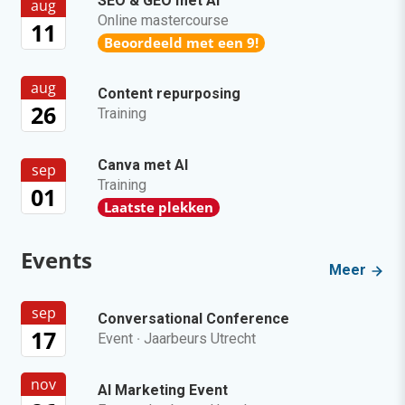
SEO & GEO met AI
aug
Online mastercourse
11
Beoordeeld met een 9!
aug
Content repurposing
26
Training
Canva met AI
sep
Training
01
Laatste plekken
Events
Meer
sep
Conversational Conference
17
Event
·
Jaarbeurs Utrecht
nov
AI Marketing Event