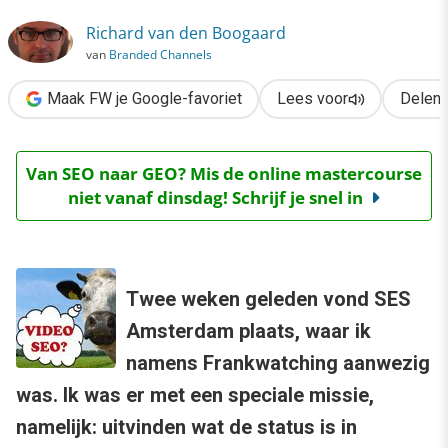
›
Richard van den Boogaard
Video SEO in Nederland
van
Branded Channels
Maak FW je Google-favoriet
Lees voor
Delen
Van SEO naar GEO? Mis de online mastercourse
niet vanaf dinsdag! Schrijf je snel in
Twee weken geleden vond SES
Amsterdam plaats, waar ik
namens Frankwatching aanwezig
was. Ik was er met een speciale missie,
namelijk: uitvinden wat de status is in