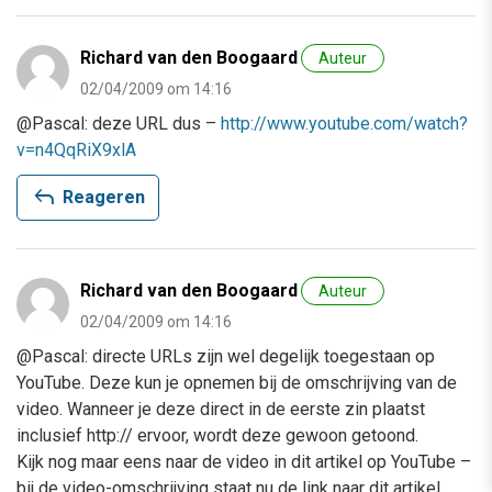
Richard van den Boogaard
Auteur
02/04/2009 om 14:16
@Pascal: deze URL dus –
http://www.youtube.com/watch?
v=n4QqRiX9xlA
reply
Reageren
Richard van den Boogaard
Auteur
02/04/2009 om 14:16
@Pascal: directe URLs zijn wel degelijk toegestaan op
YouTube. Deze kun je opnemen bij de omschrijving van de
video. Wanneer je deze direct in de eerste zin plaatst
inclusief http:// ervoor, wordt deze gewoon getoond.
Kijk nog maar eens naar de video in dit artikel op YouTube –
bij de video-omschrijving staat nu de link naar dit artikel…