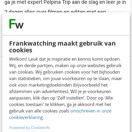
ga je met expert Pelpina Trip aan de slag en leer je in
2 dagen alles over filmen en editen met een
smartphone of (compact)camera en krijg je tips om
je doelgroep te bereiken. Ook eigen filmpjes maken?
Frankwatching maakt gebruik van
Bekijk hier de training
cookies
Welkom! Leuk dat je inspiratie en kennis komt opdoen.
Wij, en derde partijen, maken op onze websites gebruik
van cookies. Wij gebruiken cookies voor het bijhouden
van statistieken, om jouw voorkeuren op te slaan, maar
Anderen lezen ook
ook voor marketingdoeleinden (bijvoorbeeld het
afstemmen van advertenties). Wil je je voorkeuren
aanpassen, klik dan op ‘Zelf instellen’. Door op ‘Alle
Reflecteer met AI: 5 vragen die je een betere
cookies toestaan’ te klikken, ga je akkoord met het
marketeer maken
gebruik van alle cookies zoals
omschreven in onze
3 min
·
Kim Pot
cookieverklaring
.
Powered by CookieInfo
Je merk opleveren? Waarom een PDF niet