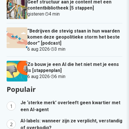
Geef structuur aan je content met een
contentbibliotheek [5 stappen]
gisteren
·
4 min
·
“Bedrijven die stevig staan in hun waarden
komen deze geopolitieke storm het beste
door” [podcast]
6 aug 2026
·
3 min
·
Zo bouw je een AI die het niet met je eens
is [stappenplan]
6 aug 2026
·
6 min
·
Populair
Je ‘sterke merk’ overleeft geen kwartier met
een AI-agent
AI-labels: wanneer zijn ze verplicht, verstandig
of overbodig?