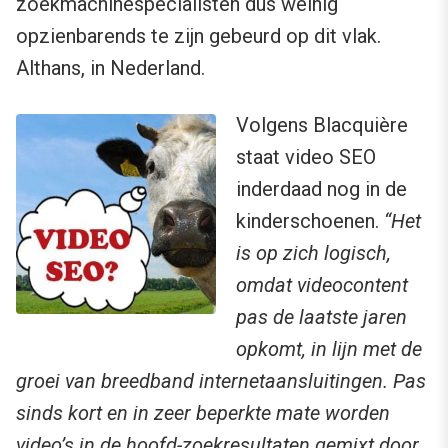
zoekmachinespecialisten dus weinig
opzienbarends te zijn gebeurd op dit vlak.
Althans, in Nederland.
Volgens Blacquière
staat video SEO
inderdaad nog in de
kinderschoenen.
“Het
is op zich logisch,
omdat videocontent
pas de laatste jaren
opkomt, in lijn met de
groei van breedband internetaansluitingen. P
as
sinds kort en in zeer beperkte mate worden
video’s in de hoofd-zoekresultaten gemixt door