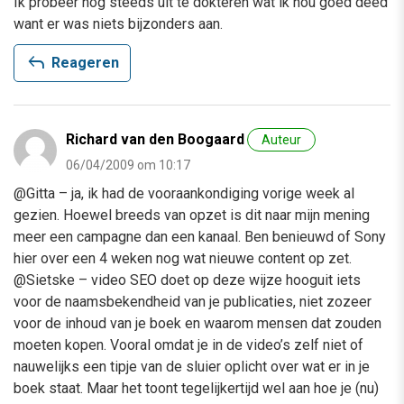
Ik probeer nog steeds uit te dokteren wat ik nou goed deed
want er was niets bijzonders aan.
reply
Reageren
Richard van den Boogaard
Auteur
06/04/2009 om 10:17
@Gitta – ja, ik had de vooraankondiging vorige week al
gezien. Hoewel breeds van opzet is dit naar mijn mening
meer een campagne dan een kanaal. Ben benieuwd of Sony
hier over een 4 weken nog wat nieuwe content op zet.
@Sietske – video SEO doet op deze wijze hooguit iets
voor de naamsbekendheid van je publicaties, niet zozeer
voor de inhoud van je boek en waarom mensen dat zouden
moeten kopen. Vooral omdat je in de video’s zelf niet of
nauwelijks een tipje van de sluier oplicht over wat er in je
boek staat. Maar het toont tegelijkertijd wel aan hoe je (nu)