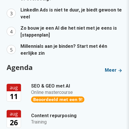
LinkedIn Ads is niet te duur, je biedt gewoon te
veel
Zo bouw je een AI die het niet met je eens is
[stappenplan]
Millennials aan je binden? Start met één
eerlijke zin
Agenda
Meer
SEO & GEO met AI
aug
Online mastercourse
11
Beoordeeld met een 9!
aug
Content repurposing
26
Training