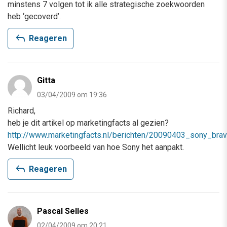
minstens 7 volgen tot ik alle strategische zoekwoorden
heb ‘gecoverd’.
reply
Reageren
Gitta
03/04/2009 om 19:36
Richard,
heb je dit artikel op marketingfacts al gezien?
http://www.marketingfacts.nl/berichten/20090403_sony_bra
Wellicht leuk voorbeeld van hoe Sony het aanpakt.
reply
Reageren
Pascal Selles
02/04/2009 om 20:21