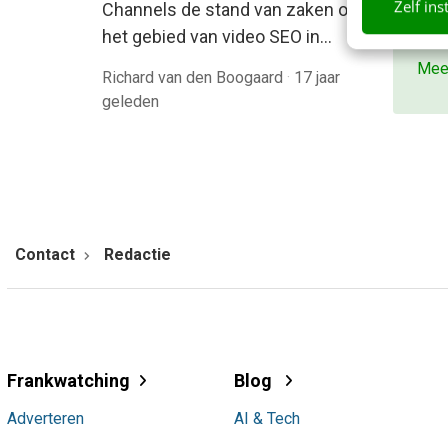
Zelf ins
bete
Channels de stand van zaken op
beki
het gebied van video SEO in…
Mee
Richard van den Boogaard
·
17 jaar
geleden
Contact
Redactie
Frankwatching
Blog
Adverteren
AI & Tech