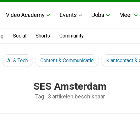
Video Academy
Events
Jobs
Meer
ng
Social
Shorts
Community
AI & Tech
Content & Communicatie
Klantcontact &
SES Amsterdam
Tag
·
3 artikelen beschikbaar