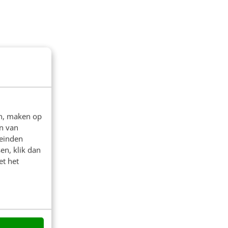
en, maken op
n van
leinden
en, klik dan
et het