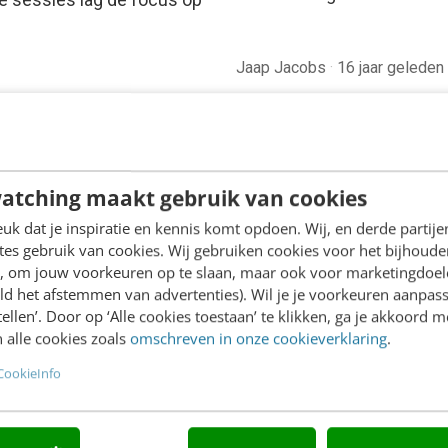
Jaap Jacobs
·
16 jaar geleden
atching maakt gebruik van cookies
k dat je inspiratie en kennis komt opdoen. Wij, en derde partij
es gebruik van cookies. Wij gebruiken cookies voor het bijhoude
en, om jouw voorkeuren op te slaan, maar ook voor marketingdoe
ld het afstemmen van advertenties). Wil je je voorkeuren aanpass
LINE MASTERCLASS
stellen’. Door op ‘Alle cookies toestaan’ te klikken, ga je akkoord m
 alle cookies zoals
omschreven in onze cookieverklaring
.
 nieuwe SEO- &
O-spelregels
CookieInfo
,5 uur van Google-first naar
irst: zo wordt je content