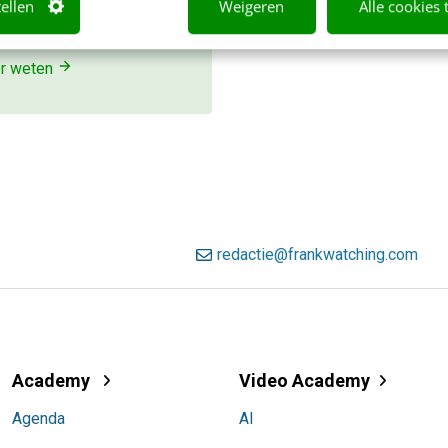
tellen
Weigeren
Alle cookies 
r gevonden. Schrijf je in en
jk direct.
r weten
redactie@frankwatching.com
Academy
Video Academy
Agenda
AI