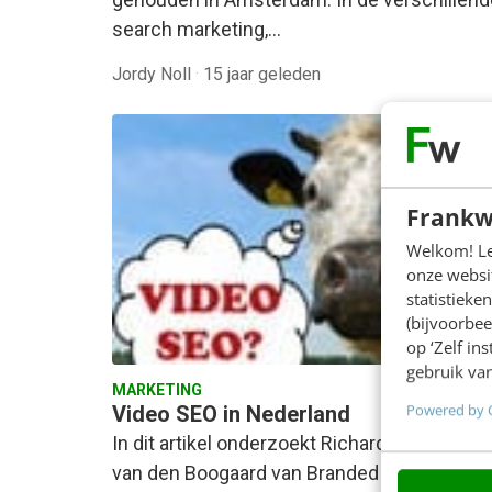
search marketing,…
Jordy Noll
·
15 jaar geleden
Frankw
Welkom! Leu
onze websit
statistiek
(bijvoorbee
ON
op ‘Zelf in
gebruik van
De
MARKETING
GE
Powered by 
Video SEO in Nederland
In dit artikel onderzoekt Richard
In 2
van den Boogaard van Branded
AI-f