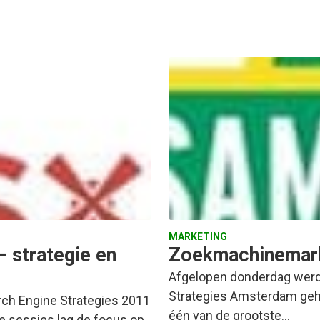
MARKETING
– strategie en
Zoekmachinemark
Afgelopen donderdag werd 
Strategies Amsterdam geh
arch Engine Strategies 2011
één van de grootste…
e sessies lag de focus op