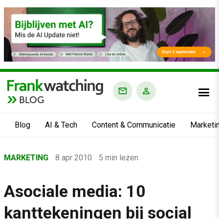
BLOG
Blog
AI & Tech
Content & Communicatie
Marketi
Home
MARKETING
8 apr 2010
5 min lezen
›
Blog
Asociale media: 10
›
kanttekeningen bij social
Marketing