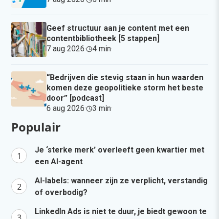
Geef structuur aan je content met een
contentbibliotheek [5 stappen]
7 aug 2026
·
4 min
·
“Bedrijven die stevig staan in hun waarden
komen deze geopolitieke storm het beste
door” [podcast]
6 aug 2026
·
3 min
·
Populair
Je ‘sterke merk’ overleeft geen kwartier met
een AI-agent
AI-labels: wanneer zijn ze verplicht, verstandig
of overbodig?
LinkedIn Ads is niet te duur, je biedt gewoon te