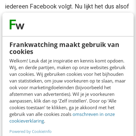
iedereen Facebook volgt. Nu lijkt het dus alsof
er online één leider is die door verreweg de
meeste mensen wordt gevolgd. Ik zou juist
pleiten voor diversiteit, want dan is er voor
Frankwatching maakt gebruik van
ieder wat wils. Dat lijkt mij sociaal.
cookies
Welkom! Leuk dat je inspiratie en kennis komt opdoen.
Wij, en derde partijen, maken op onze websites gebruik
van cookies. Wij gebruiken cookies voor het bijhouden
van statistieken, om jouw voorkeuren op te slaan, maar
ook voor marketingdoeleinden (bijvoorbeeld het
afstemmen van advertenties). Wil je je voorkeuren
aanpassen, klik dan op ‘Zelf instellen’. Door op ‘Alle
cookies toestaan’ te klikken, ga je akkoord met het
gebruik van alle cookies zoals
omschreven in onze
cookieverklaring
.
Powered by CookieInfo