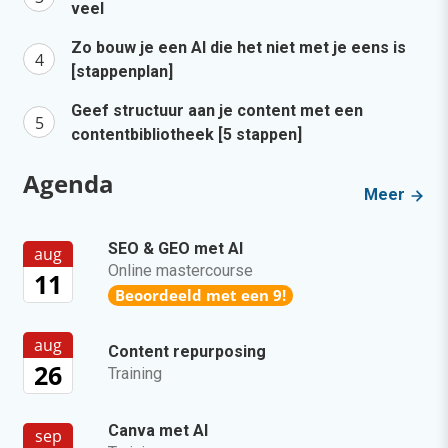
veel
Zo bouw je een AI die het niet met je eens is
[stappenplan]
Geef structuur aan je content met een
contentbibliotheek [5 stappen]
Agenda
Meer
SEO & GEO met AI
aug
Online mastercourse
11
Beoordeeld met een 9!
aug
Content repurposing
26
Training
Canva met AI
sep