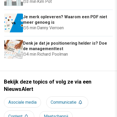
3 min
·
Kim Pot
Je merk opleveren? Waarom een PDF niet
meer genoeg is
5 min
·
Danny Verroen
Denk je dat je positionering helder is? Doe
de managementtest
4 min
·
Richard Poolman
Bekijk deze topics of volg ze via een
NieuwsAlert
Asociale media
Communicatie
Content
Maatschappij