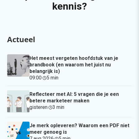
kennis?
Actueel
Het meest vergeten hoofdstuk van je
brandbook (en waarom het juist nu
belangrijk is)
09:00
·
5 min
·
Reflecteer met AI: 5 vragen die je een
betere marketeer maken
gisteren
·
3 min
·
Je merk opleveren? Waarom een PDF niet
meer genoeg is
7 aug 2026
·
5 min
·