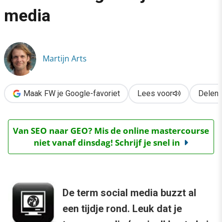
›
media
Asociale media: 10 kanttekeningen bij social media
Martijn Arts
Maak FW je Google-favoriet
Lees voor
Delen
Van SEO naar GEO? Mis de online mastercourse
niet vanaf dinsdag! Schrijf je snel in
De term social media buzzt al
een tijdje rond. Leuk dat je