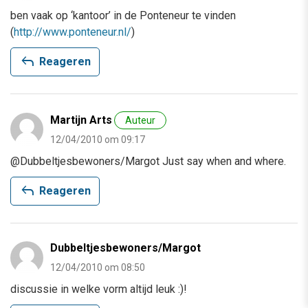
ben vaak op ‘kantoor’ in de Ponteneur te vinden
(
http://www.ponteneur.nl/
)
reply
Reageren
Martijn Arts
Auteur
12/04/2010 om 09:17
@Dubbeltjesbewoners/Margot Just say when and where.
reply
Reageren
Dubbeltjesbewoners/Margot
12/04/2010 om 08:50
discussie in welke vorm altijd leuk :)!