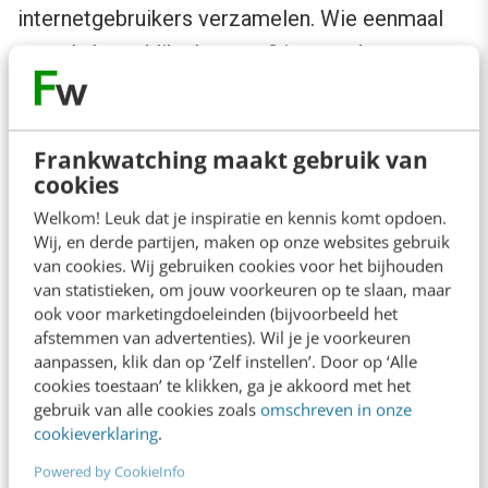
internetgebruikers verzamelen. Wie eenmaal
op zo’n knop klikt, kan tot 2 jaar na dato
worden gevolgd door de analysesystemen van
Facebook. Gebruikers worden hierover niet
Frankwatching maakt gebruik van
expliciet geïnformeerd. In een reactie op het
cookies
tumult in Duitsland stelt Facebook dat het zich
Welkom! Leuk dat je inspiratie en kennis komt opdoen.
houdt aan de Europese privacyregels.
Wij, en derde partijen, maken op onze websites gebruik
van cookies. Wij gebruiken cookies voor het bijhouden
van statistieken, om jouw voorkeuren op te slaan, maar
Street View
ook voor marketingdoeleinden (bijvoorbeeld het
afstemmen van advertenties). Wil je je voorkeuren
Dat Duitsers erg gesteld zijn op
aanpassen, klik dan op ‘Zelf instellen’. Door op ‘Alle
cookies toestaan’ te klikken, ga je akkoord met het
hun privacy ondervond ook
gebruik van alle cookies zoals
omschreven in onze
Google. Het bedrijf stelde zijn
cookieverklaring
.
dienst Street View beschikbaar in
Powered by CookieInfo