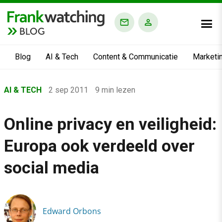
BLOG
Blog
AI & Tech
Content & Communicatie
Marketi
Home
AI & TECH
2 sep 2011
9 min lezen
›
Blog
Online privacy en veiligheid:
›
Europa ook verdeeld over
AI & Tech
›
social media
Online privacy en veiligheid: Europa ook verdeeld over social 
Edward Orbons