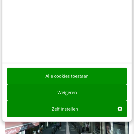
onomkeerbaar vernietigen. Ook moet Google
via diverse media bekend maken dat het van
2008 tot en met 2010 wifi-gegevens in
Nederland heeft verzameld of een boete
betalen die kan oplopen tot 750.000 euro.
Alle cookies toestaan
Weigeren
Zelf instellen