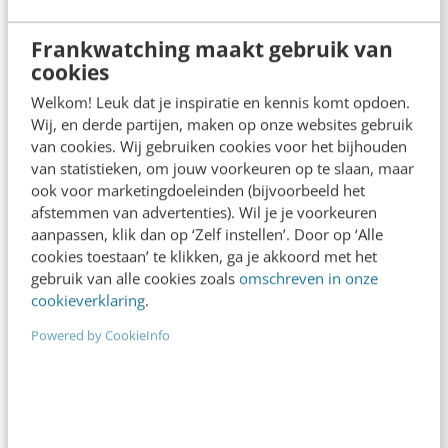
Ontslagen of rijk worden dankzij social
media
Frankwatching maakt gebruik van
Waar bedrijven jaren geleden mensen uitnodigden
cookies
op basis van een cv, gebeurt dat tegenwoordig
Welkom! Leuk dat je inspiratie en kennis komt opdoen.
vaak in combinatie met een analyse van de…
Wij, en derde partijen, maken op onze websites gebruik
van cookies. Wij gebruiken cookies voor het bijhouden
Maria Cappon
·
14 jaar geleden
van statistieken, om jouw voorkeuren op te slaan, maar
ook voor marketingdoeleinden (bijvoorbeeld het
afstemmen van advertenties). Wil je je voorkeuren
aanpassen, klik dan op ‘Zelf instellen’. Door op ‘Alle
cookies toestaan’ te klikken, ga je akkoord met het
gebruik van alle cookies zoals
omschreven in onze
cookieverklaring
.
Powered by CookieInfo
ALLE ARTIKELEN