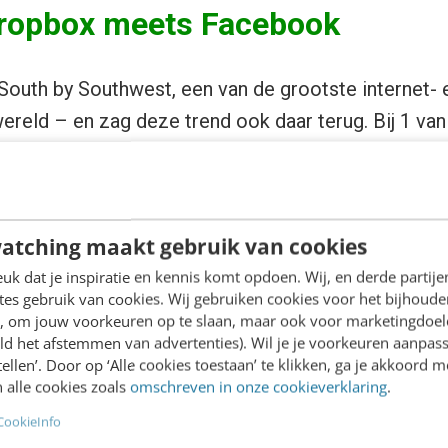
Dropbox meets Facebook
South by Southwest, een van de grootste internet- 
reld – en zag deze trend ook daar terug. Bij 1 van
kun je video’s en foto’s privé met je naaste vrienden
ropbox voor Facebook. Je hoeft niks publiekelijk te 
van content tussen jou en mensen die je dierbaar zij
atching maakt gebruik van cookies
n life file met al je video’s en foto’s van je hele 
k dat je inspiratie en kennis komt opdoen. Wij, en derde partij
es gebruik van cookies. Wij gebruiken cookies voor het bijhoude
en, om jouw voorkeuren op te slaan, maar ook voor marketingdoe
ld het afstemmen van advertenties). Wil je je voorkeuren aanpass
ivé netwerk voor jou en je part
stellen’. Door op ‘Alle cookies toestaan’ te klikken, ga je akkoord m
 alle cookies zoals
omschreven in onze cookieverklaring
.
d:
Between
, een app die ontzettend populair is in 
CookieInfo