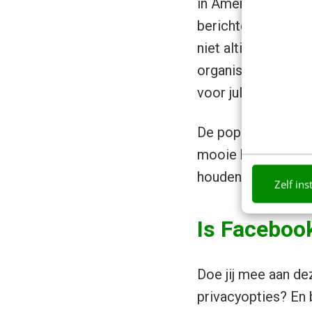
in Amerika. Betwee
berichten compleet 
niet altijd makkeli
organiseert alle be
voor jullie twee.
De populariteit va
mooie herinneringe
houden in een klein
Zelf ins
Is Faceboo
Doe jij mee aan de
privacyopties? En 