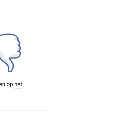
ren op
het