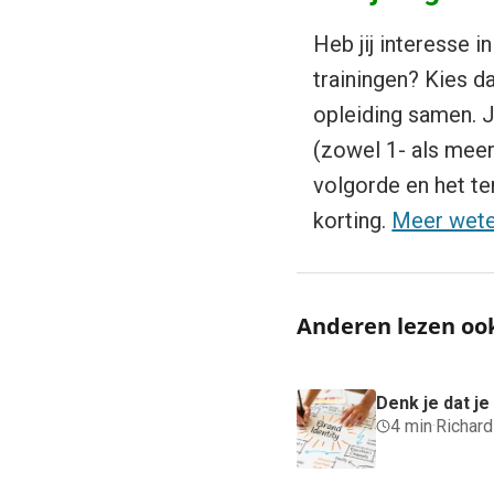
Heb jij interesse 
trainingen? Kies da
opleiding samen. J
(zowel 1- als meer
volgorde en het t
korting.
Meer wet
Anderen lezen oo
Denk je dat j
4 min
·
Richar