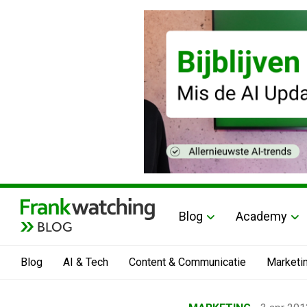
Blog
Academy
BLOG
Blog
AI & Tech
Content & Communicatie
Marketi
Home