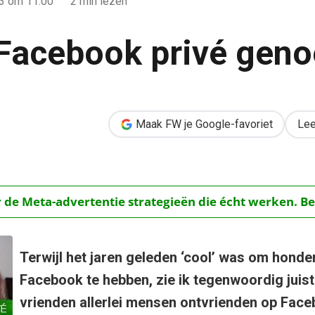
13
om 11:00
2 min lezen
j Facebook privé gen
genoeg?
Maak FW je Google-favoriet
Lee
r de Meta-advertentie strategieën die écht werken. Be
Terwijl het jaren geleden ‘cool’ was om hond
Facebook te hebben, zie ik tegenwoordig juis
vrienden allerlei mensen ontvrienden op Fac