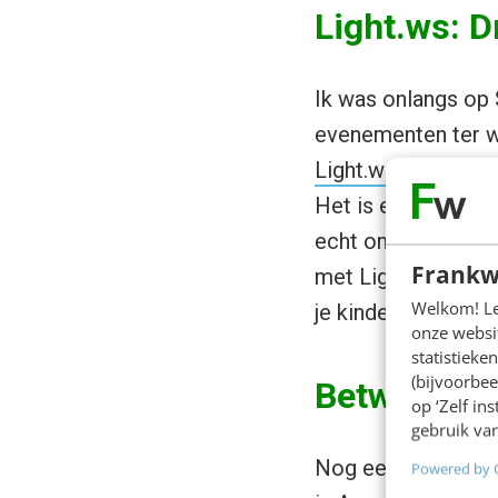
Light.ws: 
Ik was onlangs op 
evenementen ter we
Light.ws
. Hiermee 
Het is een soort D
echt om het delen 
Frankw
met Light.ws ook ee
Welkom! Leu
je kinderen.
onze websit
statistiek
(bijvoorbee
Between: Pr
op ‘Zelf in
gebruik van
Nog een voorbeel
Powered by 