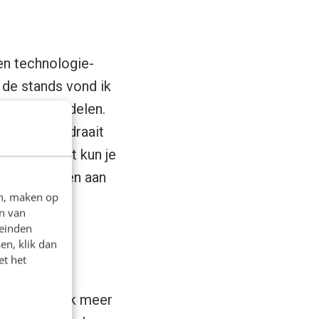
en technologie-
 de stands vond ik
 en familie delen.
delen, het draait
n. Daarnaast kun je
leven meegeven aan
en, maken op
n van
leinden
en, klik dan
ner
et het
Azië en nu ook meer