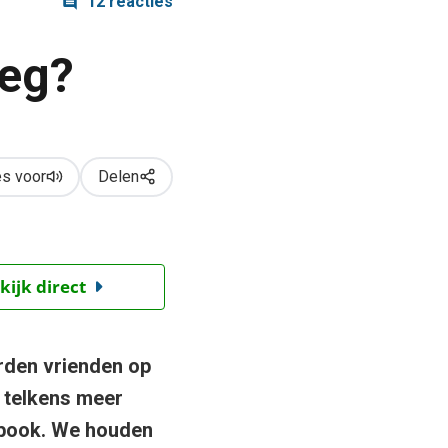
12 reacties
oeg?
s voor
Delen
kijk direct
erden vrienden op
t telkens meer
ebook. We houden