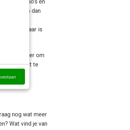
 foto’s, memo’s en
, maar het is dan
 Between
lleen zichtbaar is
len: een manier om
ijn – en dat te
toestaan
 graag nog wat meer
en? Wat vind je van