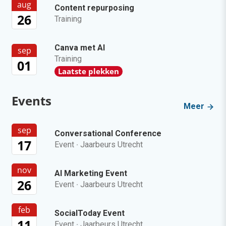
aug
Content repurposing
26
Training
Canva met AI
sep
Training
01
Laatste plekken
Events
Meer
sep
Conversational Conference
17
Event
·
Jaarbeurs Utrecht
nov
AI Marketing Event
26
Event
·
Jaarbeurs Utrecht
feb
SocialToday Event
11
Event
·
Jaarbeurs Utrecht