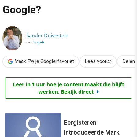
›
Google?
Graph Search: zoekmachine Facebook concurrentie voor Googl
Sander Duivestein
van
Sogeti
Maak FW je Google-favoriet
Lees voor
Delen
Leer in 1 uur hoe je content maakt die blijft
werken. Bekijk direct
Eergisteren
introduceerde Mark