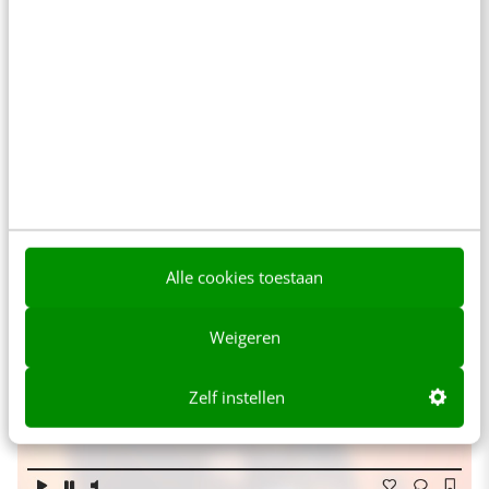
de lancering van de Facebook applicatie Poke
(de Facebook-kopie van
SnapChat
). Tot haar
grote verbazing belandde de foto vervolgens
op Twitter. Randi vond dat hiermee haar privacy
geschonden was en dat fatsoensnormen waren
overtreden.
Alle cookies toestaan
Weigeren
Zelf instellen