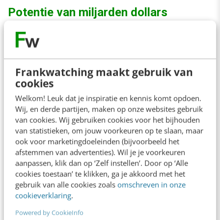
Potentie van miljarden dollars
Google heeft deze beweging van Facebook
goed ingeschat door zelf met haar sociale
Frankwatching maakt gebruik van
netwerk
Google+
te komen. Google+ heeft bij
cookies
lange na niet dezelfde gebruikersaantallen als
Welkom! Leuk dat je inspiratie en kennis komt opdoen.
Facebook en kan dus ook geen antwoord
Wij, en derde partijen, maken op onze websites gebruik
geven op de vragen die op het nieuwe
van cookies. Wij gebruiken cookies voor het bijhouden
van statistieken, om jouw voorkeuren op te slaan, maar
Facebook-platform gesteld worden. Jaarlijks
ook voor marketingdoeleinden (bijvoorbeeld het
genereert Google wereldwijd
meer dan 40
afstemmen van advertenties). Wil je je voorkeuren
aanpassen, klik dan op ‘Zelf instellen’. Door op ‘Alle
miljard dollar
aan advertentieopbrengsten. Als
cookies toestaan’ te klikken, ga je akkoord met het
Facebook met haar nieuwe dienst slechts een
gebruik van alle cookies zoals
omschreven in onze
cookieverklaring
.
paar procent van Google’s aandeel afknabbelt,
heeft het bedrijf een product in handen dat de
Powered by CookieInfo