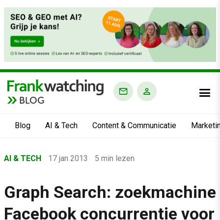
BLOG
Blog
AI & Tech
Content & Communicatie
Marketi
Home
AI & TECH
17 jan 2013
5 min lezen
›
Blog
Graph Search: zoekmachine
›
Facebook concurrentie voor
AI & Tech