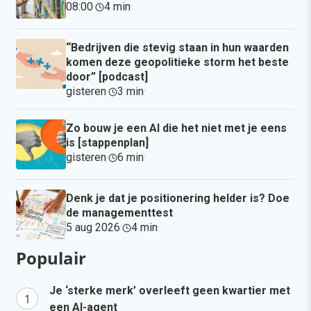
08:00
·
4 min
·
“Bedrijven die stevig staan in hun waarden
komen deze geopolitieke storm het beste
door” [podcast]
gisteren
·
3 min
·
Zo bouw je een AI die het niet met je eens
is [stappenplan]
gisteren
·
6 min
·
Denk je dat je positionering helder is? Doe
de managementtest
5 aug 2026
·
4 min
·
Populair
Je ‘sterke merk’ overleeft geen kwartier met
een AI-agent