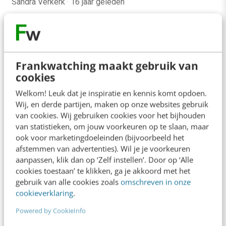
Sandra Verkerk
·
16 jaar geleden
Frankwatching maakt gebruik van
cookies
Welkom! Leuk dat je inspiratie en kennis komt opdoen.
Wij, en derde partijen, maken op onze websites gebruik
van cookies. Wij gebruiken cookies voor het bijhouden
van statistieken, om jouw voorkeuren op te slaan, maar
ook voor marketingdoeleinden (bijvoorbeeld het
afstemmen van advertenties). Wil je je voorkeuren
aanpassen, klik dan op ‘Zelf instellen’. Door op ‘Alle
ONLINE MASTERCLASS
cookies toestaan’ te klikken, ga je akkoord met het
gebruik van alle cookies zoals
omschreven in onze
De nieuwe SEO- & GEO-
cookieverklaring
.
spelregels
Powered by CookieInfo
In 2,5 uur van Google-first naar AI-first: zo wordt je