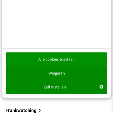
content beter gevonden. Schrijf je in en bekijk
direct.
Meer weten
Contact
Redactie
Alle cookies toestaan
redactie@frankwatching.com
Weigeren
+31 30 200 1045
Tarieven
Zelf instellen
Meer contactopties
Frankwatching