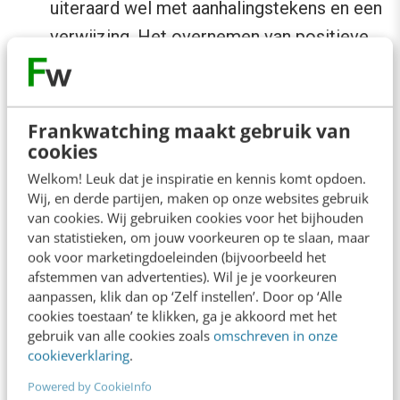
uiteraard wel met aanhalingstekens en een
verwijzing. Het overnemen van positieve
reviews zorgt bovendien voor
consistentie over jouw
merk/dienst/product op internet én het
Frankwatching maakt gebruik van
cookies
geeft bevestiging voor bezoekers die naar
aanleiding van de positieve review op de
Welkom! Leuk dat je inspiratie en kennis komt opdoen.
Wij, en derde partijen, maken op onze websites gebruik
reviewsite jouw site bezoeken.
van cookies. Wij gebruiken cookies voor het bijhouden
van statistieken, om jouw voorkeuren op te slaan, maar
ook voor marketingdoeleinden (bijvoorbeeld het
Conclusie
afstemmen van advertenties). Wil je je voorkeuren
aanpassen, klik dan op ‘Zelf instellen’. Door op ‘Alle
cookies toestaan’ te klikken, ga je akkoord met het
Kijk als websitehouder eens kritisch naar je
gebruik van alle cookies zoals
omschreven in onze
website. Hoewel een aantal Conversie
cookieverklaring
.
Optimalisatie adviezen soms voor de hand
Powered by CookieInfo