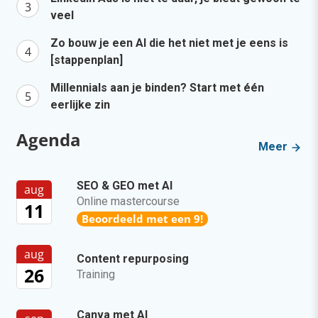
veel
Zo bouw je een AI die het niet met je eens is
[stappenplan]
Millennials aan je binden? Start met één
eerlijke zin
Agenda
Meer
SEO & GEO met AI
aug
Online mastercourse
11
Beoordeeld met een 9!
aug
Content repurposing
26
Training
Canva met AI