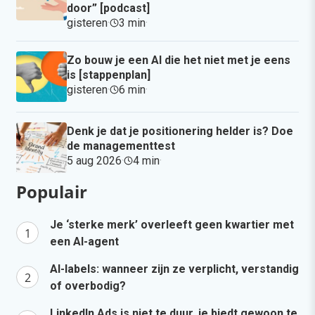
door” [podcast]
gisteren
·
3 min
·
Zo bouw je een AI die het niet met je eens
is [stappenplan]
gisteren
·
6 min
·
Denk je dat je positionering helder is? Doe
de managementtest
5 aug 2026
·
4 min
·
Populair
Je ‘sterke merk’ overleeft geen kwartier met
een AI-agent
AI-labels: wanneer zijn ze verplicht, verstandig
of overbodig?
LinkedIn Ads is niet te duur, je biedt gewoon te