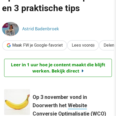
›
en 3 praktische tips
Website Conversie Optimalisatie: 3x inspiratie en 3 praktische 
Astrid Badenbroek
Maak FW je Google-favoriet
Lees voor
Delen
Leer in 1 uur hoe je content maakt die blijft
werken. Bekijk direct
Op 3 november vond in
Doorwerth het
Website
Conversie Optimalisatie
(WCO)