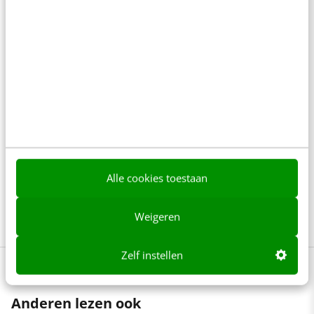
Waarom klikken sommige bezoekers op je website
door en haken anderen weer af? Hoe zorg je dat zij
alsnog doorklikken en zelfs converteren? In de
training Conversie-optimalisatie leer je dat
converteren geen trucje is, maar een structureel
proces van onderzoek, analyse en optimalisatie. Je
krijgt handvatten om elke fase effectief aan te
Alle cookies toestaan
pakken, gaat aan de slag met A/B-testing en leert je
doelgroep beter begrijpen.
Meer weten?
Weigeren
Zelf instellen
Anderen lezen ook