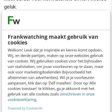
geluk.
Ook al vindt de helft van Nederlandse jongeren
New York de coolste stad ter wereld en is dat
Frankwatching maakt gebruik van
voor zo’n 1 op 3 Londen, toch voelen ze zich
cookies
het meest verbonden met de stad of het dorp
Welkom! Leuk dat je inspiratie en kennis komt opdoen.
waar ze op dit moment wonen. Op nummer 2
Wij, en derde partijen, maken op onze websites gebruik
komt de stad of dorp waar ze geboren zijn en
van cookies. Wij gebruiken cookies voor het bijhouden
van statistieken, om jouw voorkeuren op te slaan, maar
hun geboorteland sluit de top 3 af.
ook voor marketingdoeleinden (bijvoorbeeld het
afstemmen van advertenties). Wil je je voorkeuren
Als Millennials het voor het zeggen hadden,
aanpassen, klik dan op ‘Zelf instellen’. Door op ‘Alle
cookies toestaan’ te klikken, ga je akkoord met het
dan zouden ze de volgende 5 problemen het
gebruik van alle cookies zoals
omschreven in onze
eerst aanpakken:
cookieverklaring
.
Powered by CookieInfo