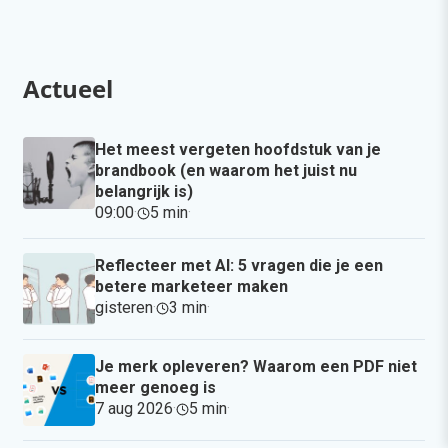
Actueel
Het meest vergeten hoofdstuk van je
brandbook (en waarom het juist nu
belangrijk is)
09:00
·
5 min
·
Reflecteer met AI: 5 vragen die je een
betere marketeer maken
gisteren
·
3 min
·
Je merk opleveren? Waarom een PDF niet
meer genoeg is
7 aug 2026
·
5 min
·