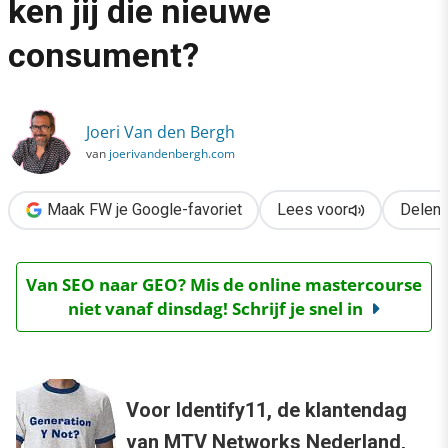
ken jij die nieuwe
›
consument?
De jeugd van tegenwoordig: ken jij die nieuwe consument?
Joeri Van den Bergh
van
joerivandenbergh.com
Maak FW je Google-favoriet
Lees voor
Delen
Van SEO naar GEO? Mis de online mastercourse
niet vanaf dinsdag! Schrijf je snel in
Voor Identify11, de klantendag
van
MTV Networks Nederland
,