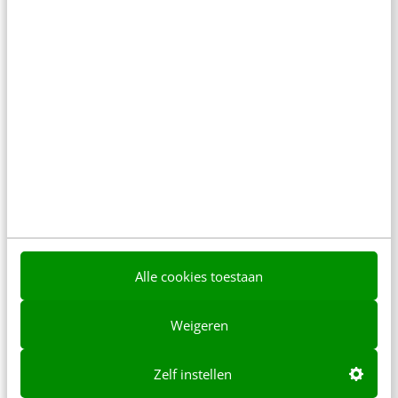
MARKETING
Cut the crap: hoe maak je een goede
recruitmentsite voor Gen Y?
Je zult maar een Generation Y’er hebben, die op
zoek is naar een baan en kritisch kijkt naar jouw
recruitmentsite met hippe…
René Bolier
·
14 jaar geleden
Alle cookies toestaan
Weigeren
Zelf instellen