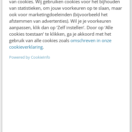
van cookies. Wij gebruiken cookies voor het bijhouden
Big data, mobile, social media &
van statistieken, om jouw voorkeuren op te slaan, maar
clouddiensten: trends & tips
ook voor marketingdoeleinden (bijvoorbeeld het
We zien mobile alsmaar doorgroeien, er komen
afstemmen van advertenties). Wil je je voorkeuren
steeds meer gegevens beschikbaar die door
aanpassen, klik dan op ‘Zelf instellen’. Door op ‘Alle
bedrijven moeten worden verwerkt (big data) en
cookies toestaan’ te klikken, ga je akkoord met het
gebruik van alle cookies zoals
omschreven in onze
ook het…
cookieverklaring
.
Sieuwert van Otterloo
·
14 jaar geleden
Powered by CookieInfo