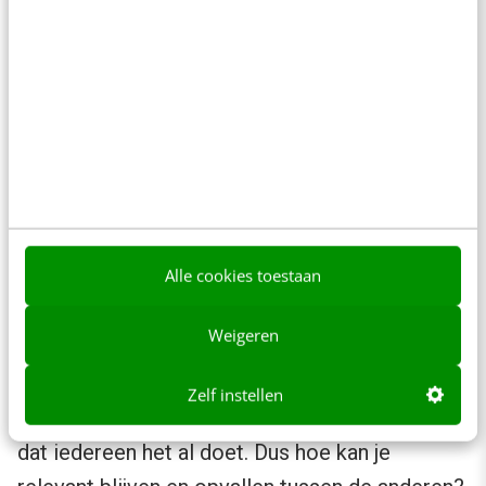
persoonlijke en emotionele verhalen!
Games
Games
engageren,
daar
bestaat
Alle cookies toestaan
geen
twijfel
Weigeren
over. Het
probleem
Zelf instellen
is echter
dat iedereen het al doet. Dus hoe kan je