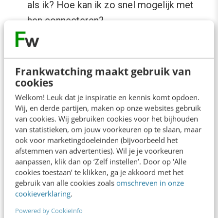
als ik? Hoe kan ik zo snel mogelijk met
hen connecteren?
Maak geen kopie van je website, maar doe
iets unieks.
Frankwatching maakt gebruik van
Evenement
cookies
Welkom! Leuk dat je inspiratie en kennis komt opdoen.
Wij, en derde partijen, maken op onze websites gebruik
Relevant zijn wordt op 3 niveaus gedefinieerd:
van cookies. Wij gebruiken cookies voor het bijhouden
op productniveau, op bedrijfsniveau en op
van statistieken, om jouw voorkeuren op te slaan, maar
ervaringsniveau. Als je de ultieme
ook voor marketingdoeleinden (bijvoorbeeld het
afstemmen van advertenties). Wil je je voorkeuren
klantenervaring
wil creëren, doe je dit het beste
aanpassen, klik dan op ‘Zelf instellen’. Door op ‘Alle
via evenementen. Daar kan je niet enkel
cookies toestaan’ te klikken, ga je akkoord met het
gebruik van alle cookies zoals
omschreven in onze
connecteren met je consumenten, maar kunnen
cookieverklaring
.
consumenten ook connecteren met elkaar. Dit
Powered by CookieInfo