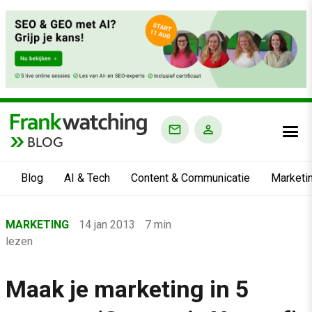
BLOG
Blog
AI & Tech
Content & Communicatie
Marketi
Home
MARKETING
14 jan 2013
7 min
›
lezen
Blog
›
Maak je marketing in 5
Marketing