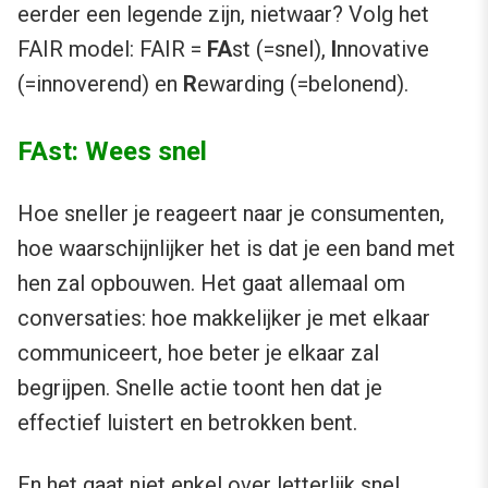
eerder een legende zijn, nietwaar? Volg het
FAIR model: FAIR =
FA
st (=snel),
I
nnovative
(=innoverend) en
R
ewarding (=belonend).
FAst: Wees snel
Hoe sneller je reageert naar je consumenten,
hoe waarschijnlijker het is dat je een band met
hen zal opbouwen. Het gaat allemaal om
conversaties: hoe makkelijker je met elkaar
communiceert, hoe beter je elkaar zal
begrijpen. Snelle actie toont hen dat je
effectief luistert en betrokken bent.
En het gaat niet enkel over letterlijk snel