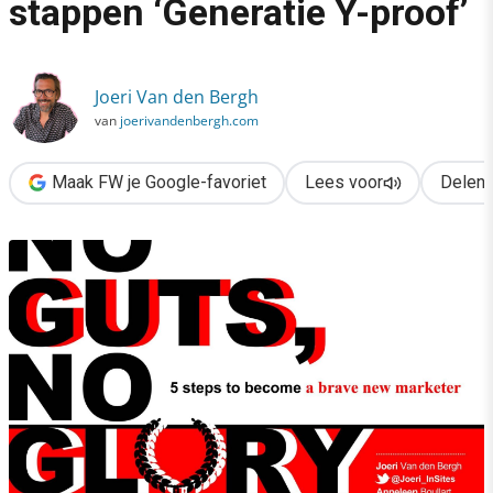
stappen ‘Generatie Y-proof’
›
Maak je marketing in 5 stappen ‘Generatie Y-proof’
Joeri Van den Bergh
van
joerivandenbergh.com
Maak FW je Google-favoriet
Lees voor
Delen