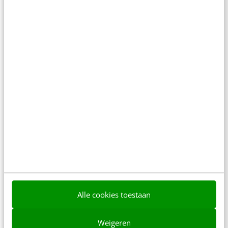
MARKETING
Waarom je niet moet posten als al je
Facebook fans online zijn
Met de nieuwe Facebook Insights hebben
paginabeheerders inzicht in wanneer de meeste
fans online zijn. Als logisch gevolg posten
oplettende fanpaginabeheerders nu…
Alle cookies toestaan
Sybren Smith
·
13 jaar geleden
Weigeren