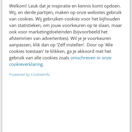
Welkom! Leuk dat je inspiratie en kennis komt opdoen.
Wij, en derde partijen, maken op onze websites gebruik
van cookies. Wij gebruiken cookies voor het bijhouden
van statistieken, om jouw voorkeuren op te slaan, maar
ook voor marketingdoeleinden (bijvoorbeeld het
afstemmen van advertenties). Wil je je voorkeuren
aanpassen, klik dan op ‘Zelf instellen’. Door op ‘Alle
KLANTCONTACT & CX
cookies toestaan’ te klikken, ga je akkoord met het
Facebook bestaat 10 jaar: van
gebruik van alle cookies zoals
omschreven in onze
studentenkamer tot wereldspeler
cookieverklaring
.
Op 4 februari 2004 lanceerde Mark Zuckerberg
Powered by CookieInfo
samen met twee medestudenten vanaf zijn
studentenkamer aan de Harvard University een
online versie van…
Marcel van der Heijden
·
13 jaar geleden