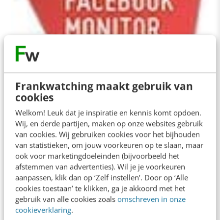
ALLE ARTIKELEN
Facebook Monitor: Bavaria sterkste stijger,
Rimmel Londen kampioen engagement
In samenwerking met Frankwatching doen we
Frankwatching maakt gebruik van
maandelijks verslag van de verschuivingen in de
cookies
top 100 Nederlandse Facebookpagina’s en
Welkom! Leuk dat je inspiratie en kennis komt opdoen.
belichten we bovendien de…
Wij, en derde partijen, maken op onze websites gebruik
van cookies. Wij gebruiken cookies voor het bijhouden
Marcel van der Heijden
·
14 jaar geleden
van statistieken, om jouw voorkeuren op te slaan, maar
ook voor marketingdoeleinden (bijvoorbeeld het
afstemmen van advertenties). Wil je je voorkeuren
aanpassen, klik dan op ‘Zelf instellen’. Door op ‘Alle
cookies toestaan’ te klikken, ga je akkoord met het
gebruik van alle cookies zoals
omschreven in onze
cookieverklaring
.