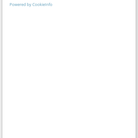
Powered by CookieInfo
MARKETING
Facebook: een haat-liefde verhouding
Facebook heeft sinds haar oprichting in 2004
enorme veranderingen doorgemaakt. Niet geheel
zonder weerstand. Denk aan de kritiek op het
aangepaste nieuwsoverzicht.…
Rudy van Belkom
·
14 jaar geleden