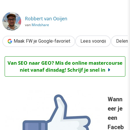
›
8 Facebookposts die vrágen om interactie
Robbert van Ooijen
van
Mindshare
Maak FW je Google-favoriet
Lees voor
Delen
Van SEO naar GEO? Mis de online mastercourse
niet vanaf dinsdag! Schrijf je snel in
Wann
eer je
een
Faceb