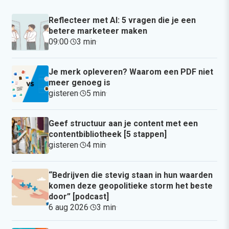
Reflecteer met AI: 5 vragen die je een
betere marketeer maken
09:00
·
3 min
·
Je merk opleveren? Waarom een PDF niet
meer genoeg is
gisteren
·
5 min
·
Geef structuur aan je content met een
contentbibliotheek [5 stappen]
gisteren
·
4 min
·
“Bedrijven die stevig staan in hun waarden
komen deze geopolitieke storm het beste
door” [podcast]
6 aug 2026
·
3 min
·