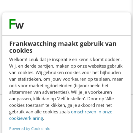
Hou deze posttypes bij het schrijven van
content in je achterhoofd en je zult zien dat het
creëren van interactie een stuk gemakkelijker
Frankwatching maakt gebruik van
wordt. Tot slot ben ik ook benieuwd naar jouw
cookies
ervaringen: welke posttypes leiden bij jou altijd
Welkom! Leuk dat je inspiratie en kennis komt opdoen.
Wij, en derde partijen, maken op onze websites gebruik
tot meer reacties en interactie?
van cookies. Wij gebruiken cookies voor het bijhouden
Foto intro met dank aan Fotolia
van statistieken, om jouw voorkeuren op te slaan, maar
ook voor marketingdoeleinden (bijvoorbeeld het
afstemmen van advertenties). Wil je je voorkeuren
aanpassen, klik dan op ‘Zelf instellen’. Door op ‘Alle
cookies toestaan’ te klikken, ga je akkoord met het
Facebook in 2021: dit zijn de trends
gebruik van alle cookies zoals
omschreven in onze
[gratis trendsessie]
cookieverklaring
.
Powered by CookieInfo