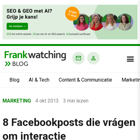
BLOG
Blog
AI & Tech
Content & Communicatie
Marketi
Home
MARKETING
4 okt 2013
3 min lezen
›
Blog
8 Facebookposts die vrágen
›
om interactie
Marketing