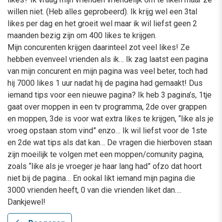
willen niet. (Heb alles geprobeerd). Ik krijg wel een 3tal
likes per dag en het groeit wel maar ik wil liefst geen 2
maanden bezig zijn om 400 likes te krijgen.
Mijn concurenten krijgen daarinteel zot veel likes! Ze
hebben evenveel vrienden als ik… Ik zag laatst een pagina
van mijn concurent en mijn pagina was veel beter, toch had
hij 7000 likes 1 uur nadat hij de pagina had gemaakt! Dus
iemand tips voor een nieuwe pagina? Ik heb 3 pagina’s, 1tje
gaat over moppen in een tv programma, 2de over grappen
en moppen, 3de is voor wat extra likes te krijgen, “like als je
vroeg opstaan stom vind” enzo… Ik wil liefst voor de 1ste
en 2de wat tips als dat kan… De vragen die hierboven staan
zijn moeilijk te volgen met een moppen/comunity pagina,
zoals “like als je vroeger je haar lang had” ofzo dat hoort
niet bij de pagina… En ookal likt iemand mijn pagina die
3000 vrienden heeft, 0 van die vrienden liket dan….
Dankjewel!