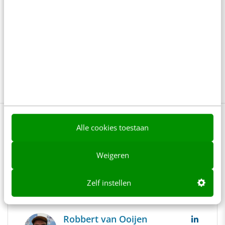
Facebookposts
Interactie
Klantcontact
Likes
Online marketing
Social content
Social media
Social media marketing
Alle cookies toestaan
Lees 56 reacties
Delen
Weigeren
Zelf instellen
Over de auteur
Robbert van Ooijen