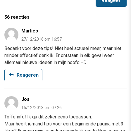
56 reacties
Marlies
27/12/2016 om 16:57
Bedankt voor deze tips! Niet heel actueel meer, maar niet
minder effectief denk ik. Er ontstaan in elk geval weer
allemaal nieuwe ideeën in mijn hoofd =D
reply
Reageren
Jos
15/12/2013 om 07:26
Toffe info! Ik ga dit zeker eens toepassen.
Maar heeft iemand tips voor een beginnende pagina met 3
likes? Ik vraag mijn vrienden vriendelijk om te liken maar ze