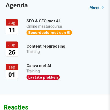
Agenda
Meer
SEO & GEO met AI
aug
Online mastercourse
11
Beoordeeld met een 9!
aug
Content repurposing
26
Training
Canva met AI
sep
Training
01
Laatste plekken
Reacties