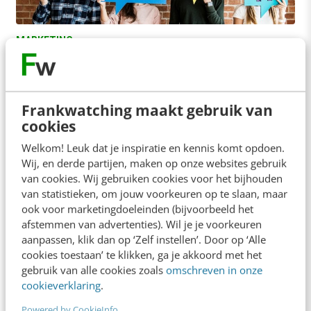
MARKETING
10x Scoren met slimme content voor social
media
Succes met social media alleen weggelegd voor
Frankwatching maakt gebruik van
de grote bedrijven met dito portemonnees? Onzin!
cookies
Wil je voor jouw (lokale of kleine) bedrijf…
Welkom! Leuk dat je inspiratie en kennis komt opdoen.
Saskia de Laat
·
13 jaar geleden
Wij, en derde partijen, maken op onze websites gebruik
van cookies. Wij gebruiken cookies voor het bijhouden
van statistieken, om jouw voorkeuren op te slaan, maar
ook voor marketingdoeleinden (bijvoorbeeld het
afstemmen van advertenties). Wil je je voorkeuren
aanpassen, klik dan op ‘Zelf instellen’. Door op ‘Alle
cookies toestaan’ te klikken, ga je akkoord met het
gebruik van alle cookies zoals
omschreven in onze
cookieverklaring
.
Powered by CookieInfo