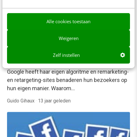
Alle cookies toestaan
Weigeren
MARKETING
Je site als kameleon: behavioral targeting &
meebewegen met je bezoekers
Zelf instellen
Facebook werkt volgens haar edgerank-principes,
Google heeft haar eigen algoritme en remarketing-
en retargeting-sites benaderen hun bezoekers op
hun eigen manier. Waarom…
Guido Gihaux
·
13 jaar geleden