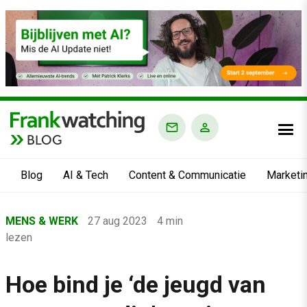
BLOG
Blog
AI & Tech
Content & Communicatie
Marketi
Home
MENS & WERK
27 aug 2023
4 min
›
lezen
Blog
›
Hoe bind je ‘de jeugd van
Mens & Werk