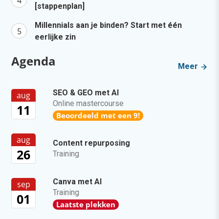
[stappenplan]
Millennials aan je binden? Start met één
eerlijke zin
Agenda
Meer
SEO & GEO met AI
aug
Online mastercourse
11
Beoordeeld met een 9!
aug
Content repurposing
26
Training
Canva met AI
sep
Training
01
Laatste plekken