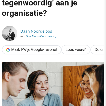
tegenwoordig’ aan je
›
organisatie?
Hoe bind je ‘de jeugd van tegenwoordig’ aan je organisatie?
Daan Noordeloos
van
Due North Consultancy
Maak FW je Google-favoriet
Lees voor
Delen