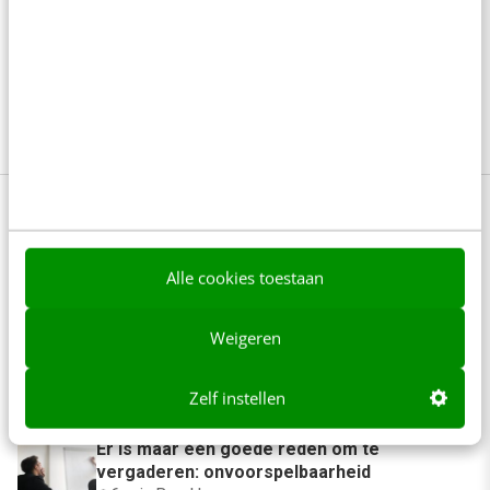
luisteren naar je doelgroep, sluit je wèl aan op de
behoeften van deze groep. In deze gratis
kennissessie legt expert Floor van Riet uit hoe dat
komt! Benieuwd?
Bekijk hier
Anderen lezen ook
Alle cookies toestaan
Weigeren
De 7 grootste mythes over presenteren om
eindelijk te ontkrachten
7 min
·
Jan Scheele
Zelf instellen
Er is maar één goede reden om te
vergaderen: onvoorspelbaarheid