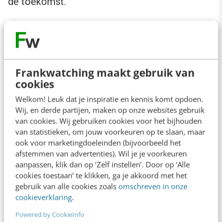
de toekomst.
En nu?
Wat kunnen we doen om jongeren beter aan te
Frankwatching maakt gebruik van
laten sluiten op de werkvloer? Allereerst is
cookies
bewustzijn een belangrijk begin. Het zou mooi
Welkom! Leuk dat je inspiratie en kennis komt opdoen.
zijn als we jongeren beter begeleiden op de
Wij, en derde partijen, maken op onze websites gebruik
van cookies. Wij gebruiken cookies voor het bijhouden
werkplek. Maar niet vanuit een ‘wij weten het
van statistieken, om jouw voorkeuren op te slaan, maar
beter’-positie.
ook voor marketingdoeleinden (bijvoorbeeld het
afstemmen van advertenties). Wil je je voorkeuren
aanpassen, klik dan op ‘Zelf instellen’. Door op ‘Alle
Dat kan door programma’s te ontwikkelen waar
cookies toestaan’ te klikken, ga je akkoord met het
we jongeren koppelen aan ervaren werknemers
gebruik van alle cookies zoals
omschreven in onze
cookieverklaring
.
die onder begeleiding op zoek gaan naar
nieuwe manieren van (samen)werken. Zo
Powered by CookieInfo