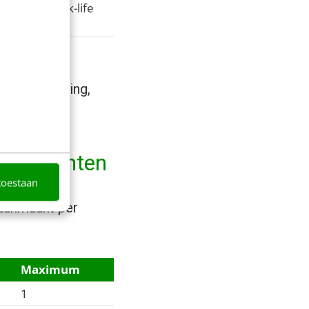
werk & work-life
n uitzondering,
kopdrachten
toestaan
 aanmaakt per
Maximum
1