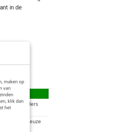
ant in de
voor haar
en:
en, maken op
n van
leinden
en, klik dan
é balans moeders
et het
euning ambitieuze
wat hebben