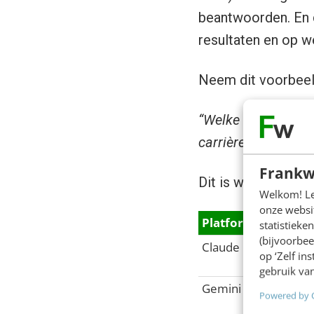
beantwoorden. En d
resultaten en op w
Neem dit voorbeel
“Welke ondersteuni
carrière?”
Frankw
Dit is wat de drie
Welkom! Leu
onze websit
Platform
Gegener
statistiek
(bijvoorbee
Claude
Onderste
op ‘Zelf in
carrière t
gebruik van
Gemini
Onderste
Powered by 
vrouwen 