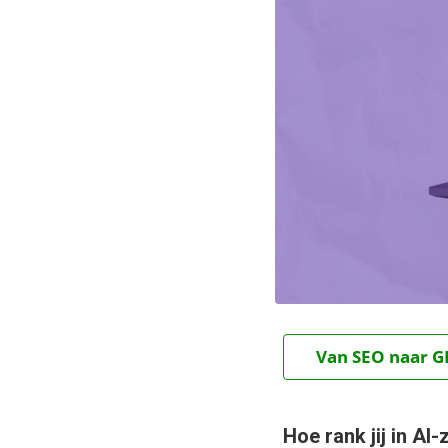
Van SEO naar GE
Hoe rank jij in A