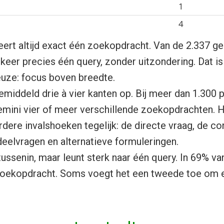
1
4
ert altijd exact één zoekopdracht. Van de 2.337 g
keer precies één query, zonder uitzondering. Dat i
euze: focus boven breedte.
emiddeld drie à vier kanten op. Bij meer dan 1.300
mini vier of meer verschillende zoekopdrachten. H
rdere invalshoeken tegelijk: de directe vraag, de c
eelvragen en alternatieve formuleringen.
tussenin, maar leunt sterk naar één query. In 69% va
zoekopdracht. Soms voegt het een tweede toe om 