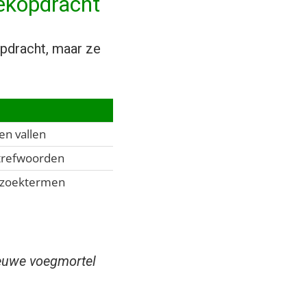
oekopdracht
opdracht, maar ze
en vallen
 trefwoorden
e zoektermen
ieuwe voegmortel