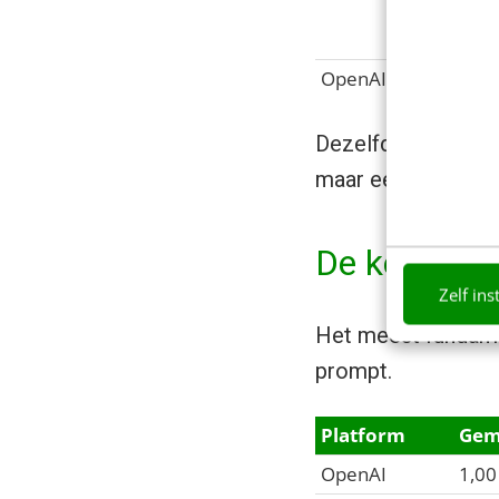
werkende
balance 
OpenAI
Onderste
Dezelfde vraag. Dr
maar een patroon.
De kernbevi
Zelf ins
Het meest fundame
prompt.
Platform
Gem
OpenAI
1,00