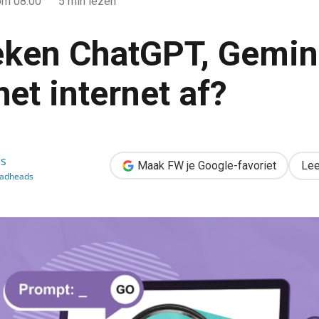
om 08:00
5 min lezen
ken ChatGPT, Gemin
et internet af?
ni en Claude het internet af?
s
Maak FW je Google-favoriet
Lee
Madheads