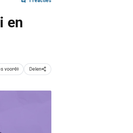
1 reacties
i en
s voor
Delen