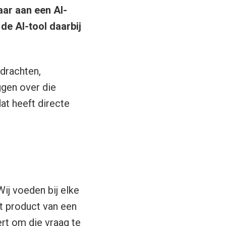
aar aan een AI-
 de AI-tool daarbij
drachten,
ggen over die
at heeft directe
Wij voeden bij elke
et product van een
rt om die vraag te