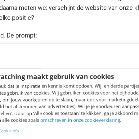
aarna meten we: verschijnt de website van onze kl
elke positie?
d. De prompt:
ng heeft een ambitieuze vrouw nodig met kinderen 
atching maakt gebruik van cookies
 AI’s vervolgens als zoekopdrachten de wereld instur
k dat je inspiratie en kennis komt opdoen. Wij, en derde partij
es gebruik van cookies. Wij gebruiken cookies voor het bijhoude
eerde zoekopdrachten
en, om jouw voorkeuren op te slaan, maar ook voor marketingdoe
ld het afstemmen van advertenties). Wil je je voorkeuren aanpass
uning ambitieuze vrouwen kinderen carrière & werk priv
stellen’. Door op ‘Alle cookies toestaan’ te klikken, ga je akkoord m
ips
 alle cookies zoals
omschreven in onze cookieverklaring
.
uning ambitieuze vrouw met kinderen carrière & onderst
CookieInfo
met kinderen & carriere en kinderen combineren tips & 