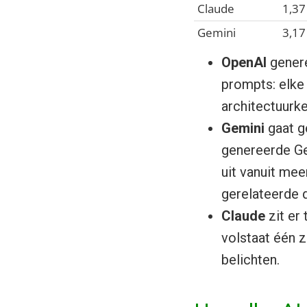
Claude
1,37
Gemini
3,17
OpenAI
genere
prompts: elke 
architectuurk
Gemini
gaat g
genereerde Ge
uit vanuit mee
gerelateerde d
Claude
zit er 
volstaat één 
belichten.