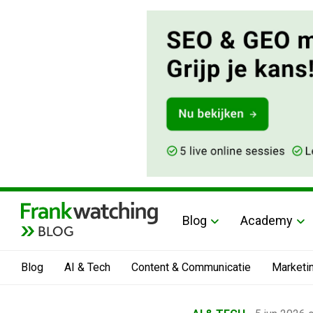
Blog
Academy
BLOG
Blog
AI & Tech
Content & Communicatie
Marketi
Home