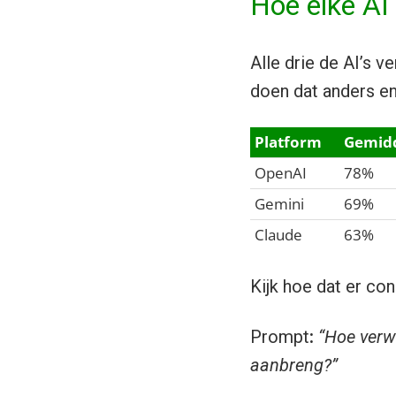
Hoe elke AI
Alle drie de AI’s 
doen dat anders en
Platform
Gemidd
OpenAI
78%
Gemini
69%
Claude
63%
Kijk hoe dat er con
Prompt
:
“Hoe verw
aanbreng?”