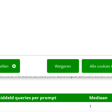
 moeders nodig van werkgever & ambitieuze moeders net
ambitieuze vrouwen
uning ambitieuze vrouw met kinderen carrière
ie totaal verschillende zoekbenaderingen. Dit is gee
nding: één versus meerdere zoe
tellen
Weigeren
Alle cookies 
ntele verschil is hoeveel zoekopdrachten elke AI
iddeld queries per prompt
Mediaan
1