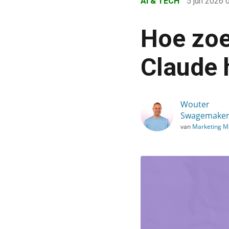
AI & TECH
5 jun 2026
›
Blog
Hoe zoe
›
AI & Tech
Claude h
›
Hoe zoeken ChatGPT, Gemi
Wouter
Swagemaker
van
Marketing 