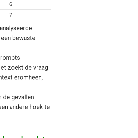
6
7
eanalyseerde
s een bewuste
 prompts
et zoekt de vraag
ontext eromheen,
n de gevallen
een andere hoek te