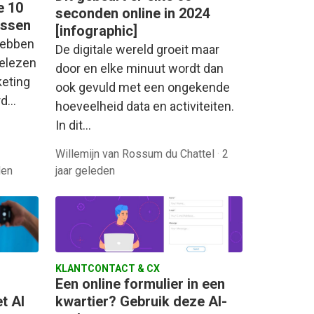
e 10
seconden online in 2024
issen
[infographic]
 hebben
De digitale wereld groeit maar
gelezen
door en elke minuut wordt dan
keting
ook gevuld met een ongekende
ard…
hoeveelheid data en activiteiten.
In dit…
Willemijn van Rossum du Chattel
·
2
den
jaar geleden
KLANTCONTACT & CX
Een online formulier in een
t AI
kwartier? Gebruik deze AI-