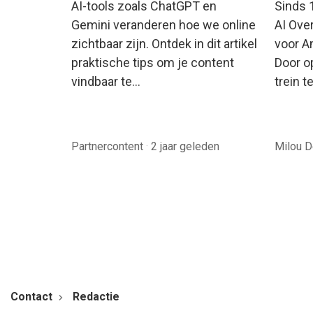
AI-tools zoals ChatGPT en
Sinds 
Gemini veranderen hoe we online
AI Ove
zichtbaar zijn. Ontdek in dit artikel
voor A
praktische tips om je content
Door o
vindbaar te…
trein t
Partnercontent
·
2 jaar geleden
Milou 
Contact
Redactie