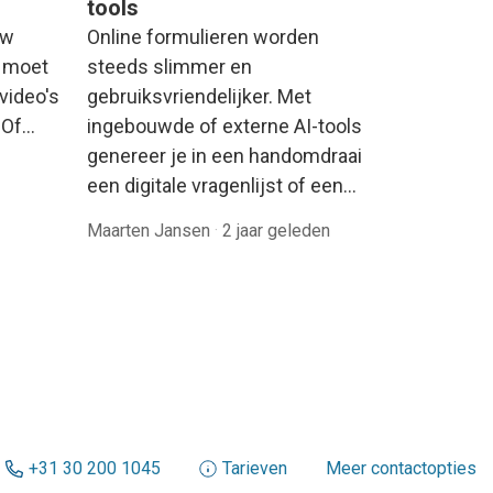
tools
uw
Online formulieren worden
r moet
steeds slimmer en
video's
gebruiksvriendelijker. Met
? Of…
ingebouwde of externe AI-tools
genereer je in een handomdraai
een digitale vragenlijst of een…
Maarten Jansen
·
2 jaar geleden
+31 30 200 1045
Tarieven
Meer contactopties