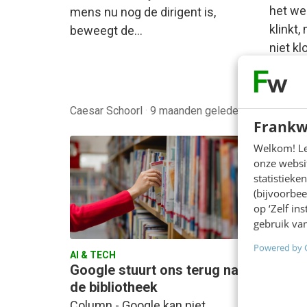
het we
mens nu nog de dirigent is,
klinkt,
beweegt de…
niet kl
Caesar Schoorl
·
9 maanden geleden
Pieter
Frankw
Welkom! Leu
onze websit
statistiek
(bijvoorbee
op ‘Zelf in
gebruik van
Powered by 
AI & TECH
MARKET
Google stuurt ons terug naar
Wie n
de bibliotheek
Wikip
vindba
Column - Google kan niet