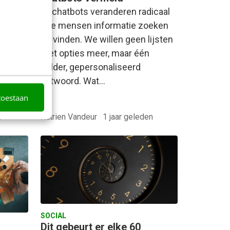
atieve
AI-chatbots veranderen radicaal
 Bing
hoe mensen informatie zoeken
ws en
en vinden. We willen geen lijsten
den
met opties meer, maar één
 kan
helder, gepersonaliseerd
antwoord. Wat…
toestaan
n
Katrien Vandeur
·
1 jaar geleden
SOCIAL
Dit gebeurt er elke 60