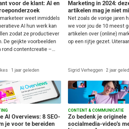
nt voor de klant: AI en
Marketing in 2024: dez
roeponderzoek
artikelen mag je niet m
 marketeer weet inmiddels
Net zoals de vorige jaren
neratieve AI hun werk kan
we voor jou de 10 meest 
llen zodat ze productiever
artikelen over (online) mar
. De geijkte voorbeelden
op een rijtje gezet. Uitera
n rond contentcreatie –…
ilkes
·
1 jaar geleden
Sigrid Verheggen
·
2 jaar gele
ING
CONTENT & COMMUNICATIE
e AI Overviews: 8 SEO-
Zo bedenk je originele
m je voor te bereiden
socialmedia-video’s me