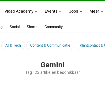
Video Academy
Events
Jobs
Meer
ng
Social
Shorts
Community
AI & Tech
Content & Communicatie
Klantcontact &
Gemini
Tag
·
23 artikelen beschikbaar