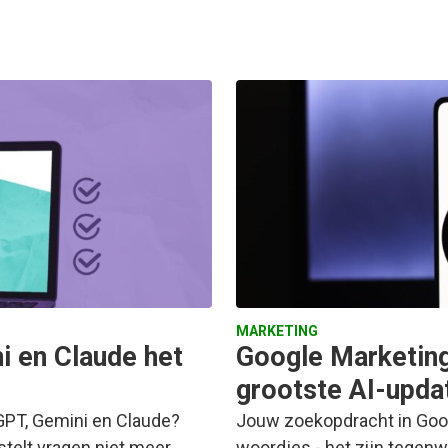
MARKETING
 en Claude het
Google Marketing 
grootste AI-upda
GPT, Gemini en Claude?
Jouw zoekopdracht in Googl
stelt vragen niet meer
woordjes - het zijn tegen