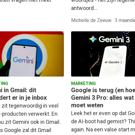
antwoord…
Michelle de Zeeuw
·
3 maande
ING
MARKETING
 in Gmail: dit
Google is terug (en ho
ert er in je inbox
Gemini 3 Pro: alles wat 
moet weten
 zit tegenwoordig in veel
Leek het er even op dat Go
-producten verwerkt. En
de AI-boot had gemist? Th
u zit Gemini ook in Gmail.
again. Na een valse start 
s Google zal dit Gmail