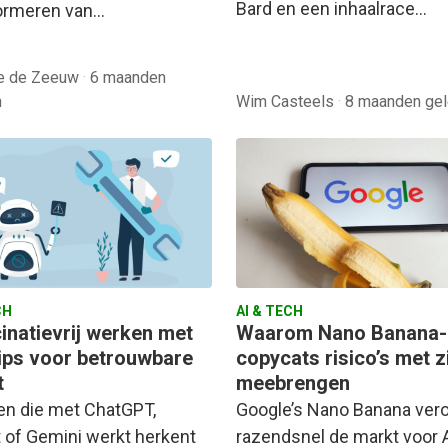
Bard en een inhaalrace…
ormeren van…
le de Zeeuw
·
6 maanden
n
Wim Casteels
·
8 maanden ge
CH
AI & TECH
cinatievrij werken met
Waarom Nano Banana-
 tips voor betrouwbare
copycats risico’s met z
t
meebrengen
en die met ChatGPT,
Google’s Nano Banana vero
t of Gemini werkt herkent
razendsnel de markt voor A