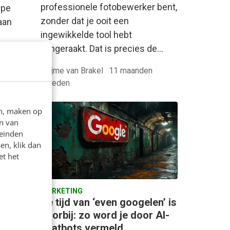
professionele fotobewerker bent,
ype
zonder dat je ooit een
 aan
ingewikkelde tool hebt
aangeraakt. Dat is precies de…
den
Thijme van Brakel
·
11 maanden
geleden
en, maken op
n van
leinden
en, klik dan
et het
MARKETING
om je
De tijd van ‘even googelen’ is
voorbij: zo word je door AI-
n
chatbots vermeld