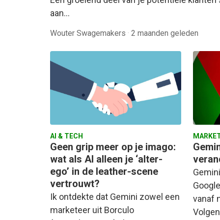
aan…
Wouter Swagemakers
·
2 maanden geleden
AI & TECH
MARKET
Geen grip meer op je imago:
Gemini
wat als AI alleen je ‘alter-
verand
ego’ in de leather-scene
Gemini
vertrouwt?
Google
Ik ontdekte dat Gemini zowel een
vanaf n
marketeer uit Borculo
Volgen