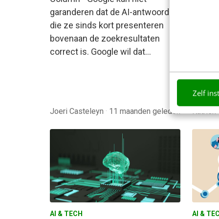
garanderen dat de AI-antwoorden
Terwij
die ze sinds kort presenteren
blindst
bovenaan de zoekresultaten
click-
correct is. Google wil dat…
overvie
system
Wikiped
zichtb
Zelf ins
Joeri Casteleyn
·
11 maanden geleden
Katrien
AI & TECH
AI & TE