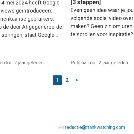
[3 stappen]
14 mei 2024 heeft Google
Even geen idee waar je jo
rviews geïntroduceerd
volgende social video ove
merikaanse gebruikers.
maken? Geen zin om uren 
p de door AI-gegenereerde
te scrollen voor inspiratie
e springen, staat Google…
Derckx
·
2 jaar geleden
Pelpina Trip
·
2 jaar geleden
1
2
>
redactie@frankwatching.com