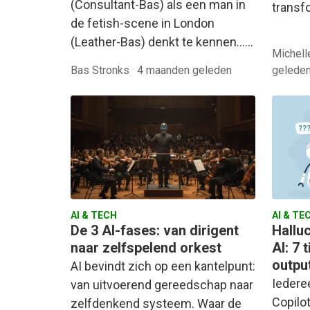
(Consultant-Bas) als een man in
transf
de fetish-scene in London
(Leather-Bas) denkt te kennen……
Michel
Bas Stronks
·
4 maanden geleden
gelede
AI & TECH
AI & TE
De 3 AI-fases: van dirigent
Hallu
naar zelfspelend orkest
AI: 7
outpu
AI bevindt zich op een kantelpunt:
Iedere
van uitvoerend gereedschap naar
Copilo
zelfdenkend systeem. Waar de