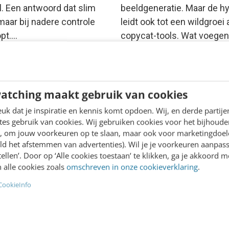
l. Een antwoord dat slim
beeldgeneratie. Maar de h
 maar bij nadere controle
leidt ook tot een wildgroei
opt.…
copycat-tools. Wat voegen
deze…
Jesse Weltevreden
·
10 maan
 Fokkema
·
9 maanden geleden
geleden
atching maakt gebruik van cookies
k dat je inspiratie en kennis komt opdoen. Wij, en derde partij
es gebruik van cookies. Wij gebruiken cookies voor het bijhoude
en, om jouw voorkeuren op te slaan, maar ook voor marketingdoe
ld het afstemmen van advertenties). Wil je je voorkeuren aanpass
stellen’. Door op ‘Alle cookies toestaan’ te klikken, ga je akkoord m
 alle cookies zoals
omschreven in onze cookieverklaring
.
CookieInfo
MARKETING
ING
10 verschillende tools 
iet genoemd wordt op
zichtbaarheid in AI-
edia is nauwelijks
zoekmachines te mete
ar in AI