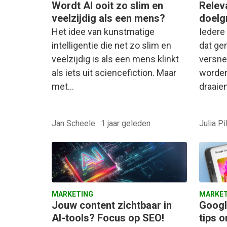
Wordt AI ooit zo slim en
Releva
veelzijdig als een mens?
doelg
Het idee van kunstmatige
Iedere
intelligentie die net zo slim en
dat ge
veelzijdig is als een mens klinkt
versne
als iets uit sciencefiction. Maar
worden
met…
draaie
Jan Scheele
·
1 jaar geleden
Julia P
MARKETING
MARKET
Jouw content zichtbaar in
Googl
AI-tools? Focus op SEO!
tips o