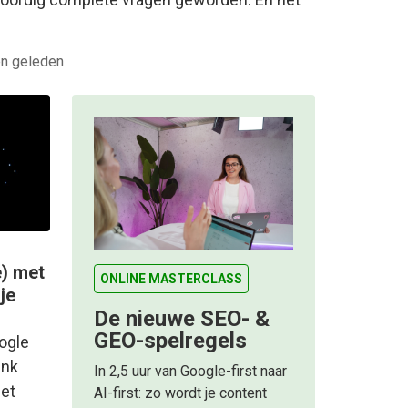
n geleden
e) met
ONLINE MASTERCLASS
je
De nieuwe SEO- &
GEO-spelregels
ogle
ink
In 2,5 uur van Google-first naar
met
AI-first: zo wordt je content