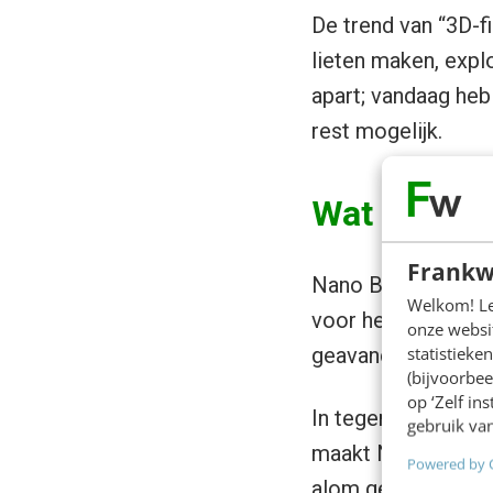
De trend van “3D-f
lieten maken, exp
apart; vandaag heb
rest mogelijk.
Wat is Nan
Frankw
Nano Banana, ook w
Welkom! Leu
voor het generere
onze websit
statistiek
geavanceerde creat
(bijvoorbee
op ‘Zelf in
In tegenstelling t
gebruik van
maakt Nano Banana
Powered by 
alom geprezen doo