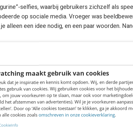
igurine”-selfies, waarbij gebruikers zichzelf als sp
lodeerde op sociale media. Vroeger was beeldbewe
 je alleen een idee nodig, en een paar woorden. N
o Banana precies?
atching maakt gebruik van cookies
el Gemini 2.5 Flash Image, is Google’s state-of-th
k dat je inspiratie en kennis komt opdoen. Wij, en derde partij
n en bewerken van beelden. Het combineert snelhe
es gebruik van cookies. Wij gebruiken cookies voor het bijhoude
en, om jouw voorkeuren op te slaan, maar ook voor marketingdoe
ieve controle en een diep contextueel begrip.
ld het afstemmen van advertenties). Wil je je voorkeuren aanpass
stellen’. Door op ‘Alle cookies toestaan’ te klikken, ga je akkoord m
ot eerdere modellen, die vaak technische vaardighed
 alle cookies zoals
omschreven in onze cookieverklaring
.
 complexe beeldbewerking toegankelijk voor iede
CookieInfo
r platforms als
TechRadar
en
Tom’s Guide
als “De 