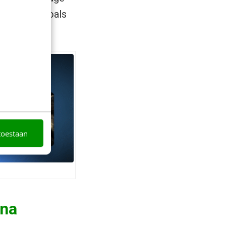
currenten zoals
toestaan
ana