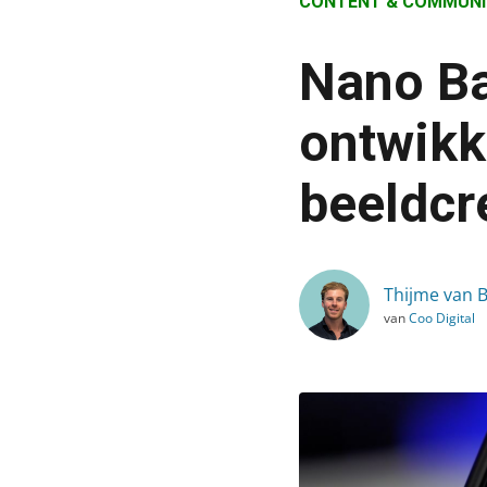
CONTENT & COMMUNI
›
Blog
Nano Ba
›
Content & Communicatie
ontwikk
›
beeldcr
Nano Banana: Gemini’s n
Thijme van B
van
Coo Digital