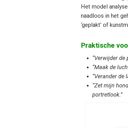
Het model analysee
naadloos in het geh
‘geplakt’ of kunstm
Praktische voo
“Verwijder de
“Maak de luch
“Verander de l
“Zet mijn hon
portretlook.”