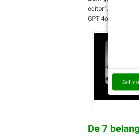
editor”, mede dank
GPT-4o Image en Fl
Zelf ins
De 7 belan