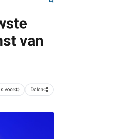
wste
mst van
s voor
Delen