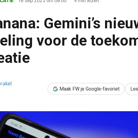
CATIE
18 sep 2025
om 08:00
9 min lezen
nana: Gemini’s nieu
eling voor de toeko
eatie
ieuwste ontwikkeling voor de toekomst van beeldcreatie
rakel
Maak FW je Google-favoriet
Lee