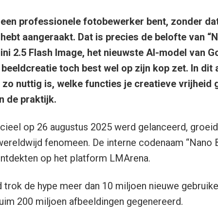
e een professionele fotobewerker bent, zonder dat
 hebt aangeraakt. Dat is precies de belofte van “
ni 2.5 Flash Image, het nieuwste AI-model van 
eeldcreatie toch best wel op zijn kop zet. In dit a
o nuttig is, welke functies je creatieve vrijheid 
n de praktijk.
icieel op 26 augustus 2025 werd gelanceerd, groei
wereldwijd fenomeen. De interne codenaam “Nano B
ontdekten op het platform LMArena.
d trok de hype meer dan 10 miljoen nieuwe gebruike
uim 200 miljoen afbeeldingen gegenereerd.