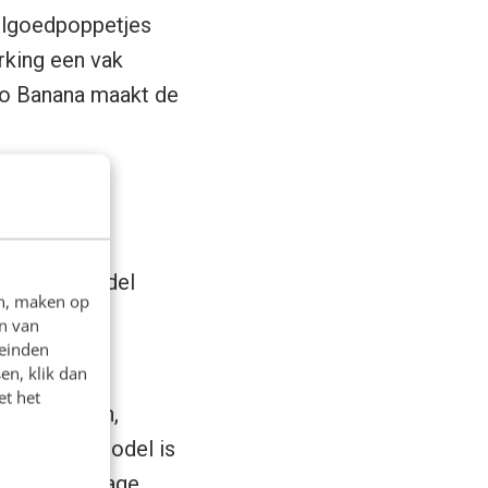
eelgoedpoppetjes
rking een vak
ano Banana maakt de
e-art AI-model
en, maken op
id met
n van
leinden
en, klik dan
et het
en vereisten,
reen. Het model is
beste AI image