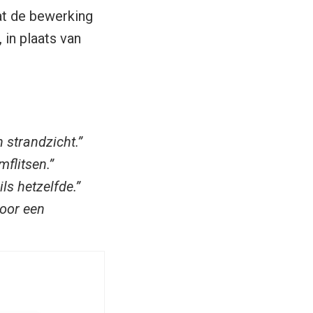
dat de bewerking
 in plaats van
 strandzicht.”
flitsen.”
ls hetzelfde.”
voor een