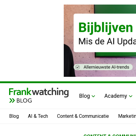
Blog
Academy
BLOG
Blog
AI & Tech
Content & Communicatie
Marketi
Home