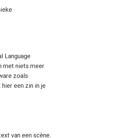
nieke
al Language
n met niets meer
tware zoals
ier een zin in je
ext van een scène.