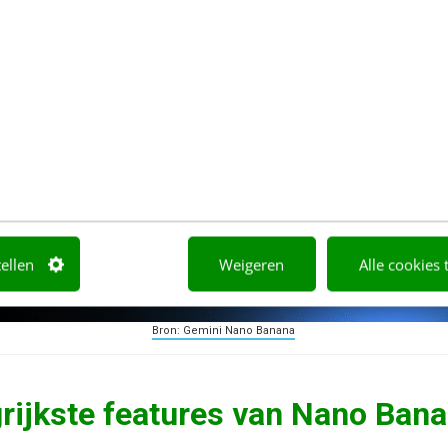
zij de snelheid en creatieve mogelijkheden die con
ux overtreffen.
tellen
Weigeren
Alle cookies 
Bron: Gemini Nano Banana
grijkste features van Nano Ban