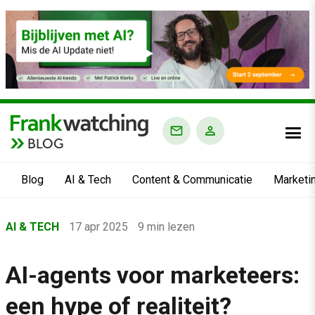
BLOG
Blog
AI & Tech
Content & Communicatie
Marketi
Home
AI & TECH
17 apr 2025
9 min lezen
›
Blog
AI-agents voor marketeers:
›
een hype of realiteit?
AI & Tech