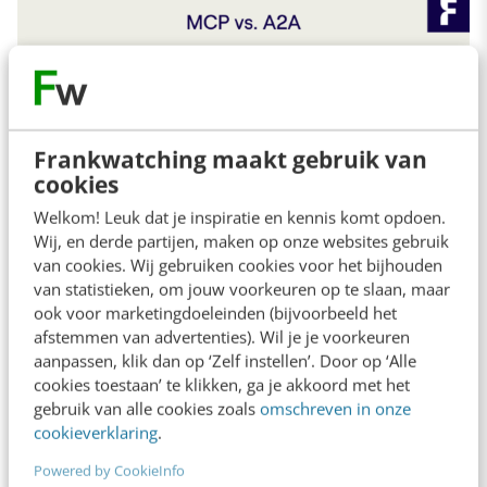
Frankwatching maakt gebruik van
cookies
Welkom! Leuk dat je inspiratie en kennis komt opdoen.
Wij, en derde partijen, maken op onze websites gebruik
van cookies. Wij gebruiken cookies voor het bijhouden
van statistieken, om jouw voorkeuren op te slaan, maar
MCP: het Zwitsers zakmes van je AI
ook voor marketingdoeleinden (bijvoorbeeld het
afstemmen van advertenties). Wil je je voorkeuren
Het
Model Context Protocol (MCP)
is een
aanpassen, klik dan op ‘Zelf instellen’. Door op ‘Alle
cookies toestaan’ te klikken, ga je akkoord met het
open standaard die AI-agents toegang geeft
gebruik van alle cookies zoals
omschreven in onze
tot tools, externe data en context. Je kunt
cookieverklaring
.
MCP zien als een slim plugin-systeem voor je
Powered by CookieInfo