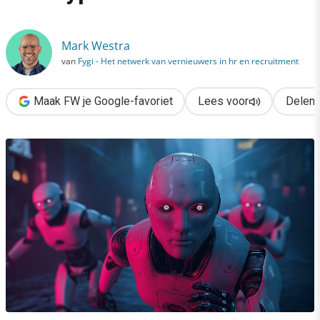
›
AI-agents voor marketeers: een hype of realiteit?
Mark Westra
van
Fygi - Het netwerk van vernieuwers in hr en recruitment
Maak FW je Google-favoriet
Lees voor
Delen