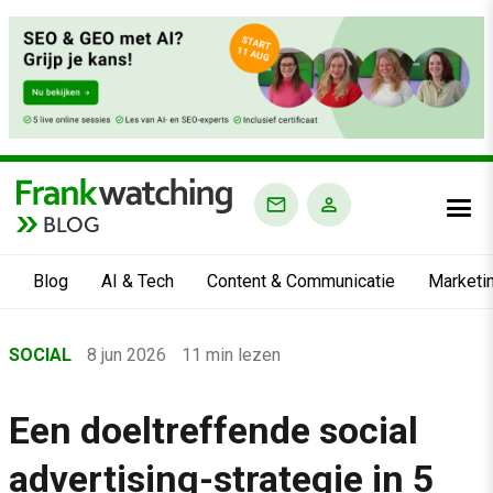
BLOG
Blog
AI & Tech
Content & Communicatie
Marketi
Home
SOCIAL
8 jun 2026
11 min lezen
›
Blog
Een doeltreffende social
›
advertising-strategie in 5
Social