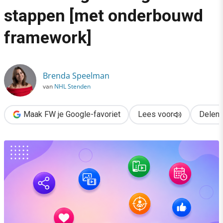
›
stappen [met onderbouwd
Een doeltreffende social advertising-strategie in 5 stappen 
framework]
Brenda Speelman
van
NHL Stenden
Maak FW je Google-favoriet
Lees voor
Delen