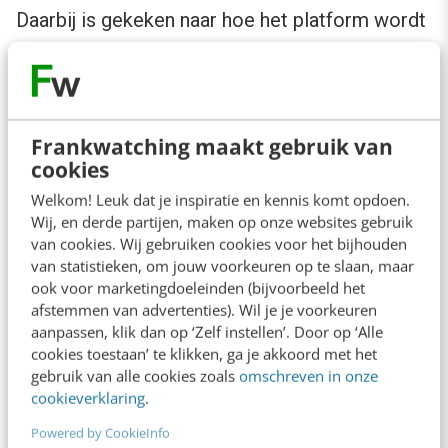
Daarbij is gekeken naar hoe het platform wordt
beoordeeld en welke doelen ze vervullen,
gebaseerd op onderzoek van
Voorveld et al.
(2018)
. Deze inzichten helpen bij het kiezen
Frankwatching maakt gebruik van
van een platform dat aansluit bij jouw bedrijf en
cookies
campagnedoel.
Welkom! Leuk dat je inspiratie en kennis komt opdoen.
Wij, en derde partijen, maken op onze websites gebruik
van cookies. Wij gebruiken cookies voor het bijhouden
van statistieken, om jouw voorkeuren op te slaan, maar
ook voor marketingdoeleinden (bijvoorbeeld het
afstemmen van advertenties). Wil je je voorkeuren
aanpassen, klik dan op ‘Zelf instellen’. Door op ‘Alle
cookies toestaan’ te klikken, ga je akkoord met het
gebruik van alle cookies zoals
omschreven in onze
cookieverklaring
.
Powered by CookieInfo