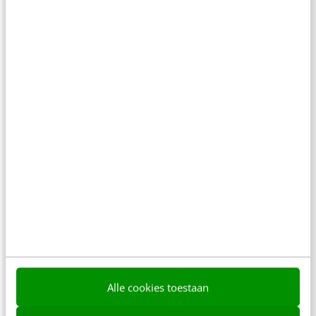
MARKETING
Laat je merkboodschap viral gaan met
seeding marketing
Het 'seeden' van content bestaat al veel langer en
ken je onder meer van de politieke campagnes in
de Verenigde Staten. Je…
Patrick Kant
·
8 jaar geleden
Alle cookies toestaan