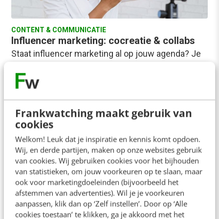
CONTENT & COMMUNICATIE
Influencer marketing: cocreatie & collabs
Staat influencer marketing al op jouw agenda? Je
kunt het zien als alternatief voor online adverteren,
zo omzeil je adblockers. Liever werk…
Sylvia Avontuur
·
8 jaar geleden
Frankwatching maakt gebruik van
cookies
Welkom! Leuk dat je inspiratie en kennis komt opdoen.
Wij, en derde partijen, maken op onze websites gebruik
van cookies. Wij gebruiken cookies voor het bijhouden
van statistieken, om jouw voorkeuren op te slaan, maar
ook voor marketingdoeleinden (bijvoorbeeld het
MARKETING
afstemmen van advertenties). Wil je je voorkeuren
Het is tijd voor slow influencer marketing
aanpassen, klik dan op ‘Zelf instellen’. Door op ‘Alle
Hoe tegengesteld het ook klinkt: het is hoogste
cookies toestaan’ te klikken, ga je akkoord met het