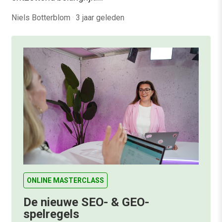
Niels Botterblom
·
3 jaar geleden
ONLINE MASTERCLASS
De nieuwe SEO- & GEO-
spelregels