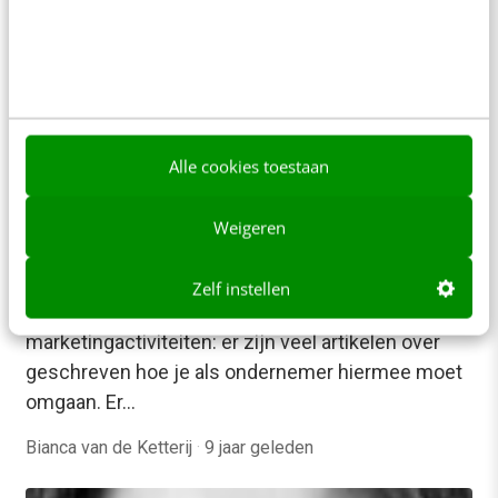
Lianne Worrell & Caroline van Teeffelen
·
9 jaar geleden
Alle cookies toestaan
Weigeren
SOCIAL
Met deze socialmedia-factsheet weet je
waar jouw doelgroep is [infographic]
Zelf instellen
Social media inzetten voor je communicatie- en
marketingactiviteiten: er zijn veel artikelen over
geschreven hoe je als ondernemer hiermee moet
omgaan. Er…
Bianca van de Ketterij
·
9 jaar geleden