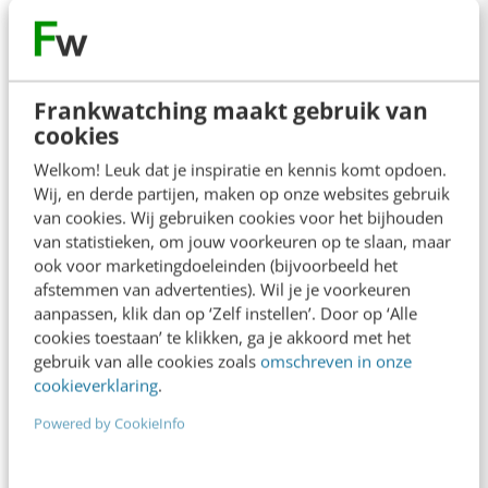
MARKETING
Frankwatching maakt gebruik van
Hoe shopt Nederland online? [onderzoek]
cookies
Shoppen tot we droppen, maar dan graag vanuit
Welkom! Leuk dat je inspiratie en kennis komt opdoen.
onze luie stoel. Inmiddels koopt echt bijna
Wij, en derde partijen, maken op onze websites gebruik
iedereen (94%) online en floreert de e-commerce…
van cookies. Wij gebruiken cookies voor het bijhouden
van statistieken, om jouw voorkeuren op te slaan, maar
Lianne Worrell & Laura Hafkamp
·
7 jaar geleden
ook voor marketingdoeleinden (bijvoorbeeld het
afstemmen van advertenties). Wil je je voorkeuren
aanpassen, klik dan op ‘Zelf instellen’. Door op ‘Alle
cookies toestaan’ te klikken, ga je akkoord met het
gebruik van alle cookies zoals
omschreven in onze
cookieverklaring
.
Powered by CookieInfo
SOCIAL
Op welke social media bereik je