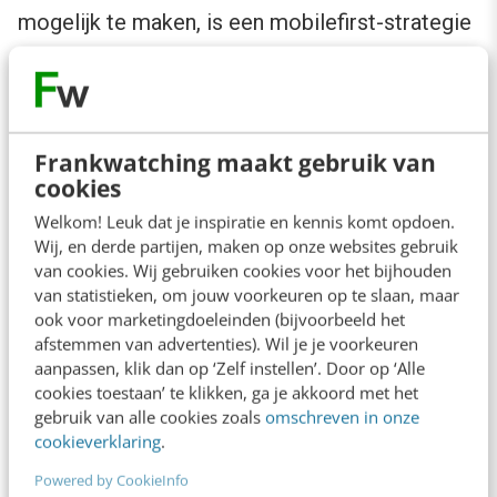
mogelijk te maken, is een mobilefirst-strategie
voor
webshops
niet meer dan logisch. Het is
belangrijk om je daarnaast te realiseren dat
consumenten het betalen via een smartphone
Frankwatching maakt gebruik van
of tablet nog altijd als minder veilig ervaren dan
cookies
betalen via een laptop of desktop. Zorg er
Welkom! Leuk dat je inspiratie en kennis komt opdoen.
daarom voor dat je betrouwbaarheid uitstraalt,
Wij, en derde partijen, maken op onze websites gebruik
bijvoorbeeld door een veelgebruikte
van cookies. Wij gebruiken cookies voor het bijhouden
van statistieken, om jouw voorkeuren op te slaan, maar
betaalmethode aan te bieden en
ook voor marketingdoeleinden (bijvoorbeeld het
veiligheidskeurmerken op te nemen.
afstemmen van advertenties). Wil je je voorkeuren
aanpassen, klik dan op ‘Zelf instellen’. Door op ‘Alle
cookies toestaan’ te klikken, ga je akkoord met het
Over het onderzoek
gebruik van alle cookies zoals
omschreven in onze
cookieverklaring
.
‘
What’s Happening Online
’ wordt al 10 jaar
Powered by CookieInfo