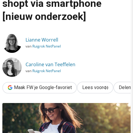
shopt via smartphone
›
[nieuw onderzoek]
29% van de Nederlanders shopt via smartphone [nieuw onderz
Lianne Worrell
van
Ruigrok NetPanel
Caroline van Teeffelen
van
Ruigrok NetPanel
Maak FW je Google-favoriet
Lees voor
Delen