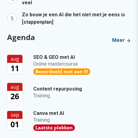
veel
Zo bouw je een AI die het niet met je eens is
[stappenplan]
Agenda
Meer
SEO & GEO met AI
aug
Online mastercourse
11
Beoordeeld met een 9!
aug
Content repurposing
26
Training
Canva met AI
sep
Training
01
Laatste plekken