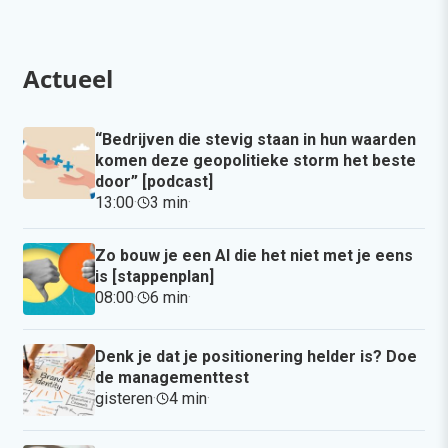
Actueel
“Bedrijven die stevig staan in hun waarden
komen deze geopolitieke storm het beste
door” [podcast]
13:00
·
3 min
·
Zo bouw je een AI die het niet met je eens
is [stappenplan]
08:00
·
6 min
·
Denk je dat je positionering helder is? Doe
de managementtest
gisteren
·
4 min
·