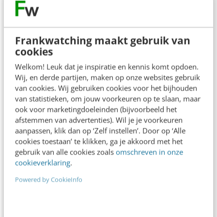
Contact
Redactie
redactie@frankwatching.com
Frankwatching maakt gebruik van
+31 30 200 1045
cookies
Tarieven
Welkom! Leuk dat je inspiratie en kennis komt opdoen.
Wij, en derde partijen, maken op onze websites gebruik
Meer contactopties
van cookies. Wij gebruiken cookies voor het bijhouden
van statistieken, om jouw voorkeuren op te slaan, maar
ook voor marketingdoeleinden (bijvoorbeeld het
Frankwatching
afstemmen van advertenties). Wil je je voorkeuren
aanpassen, klik dan op ‘Zelf instellen’. Door op ‘Alle
Adverteren
cookies toestaan’ te klikken, ga je akkoord met het
Contact
gebruik van alle cookies zoals
omschreven in onze
cookieverklaring
.
Nieuwsbrieven
Powered by CookieInfo
Over ons
Ons team