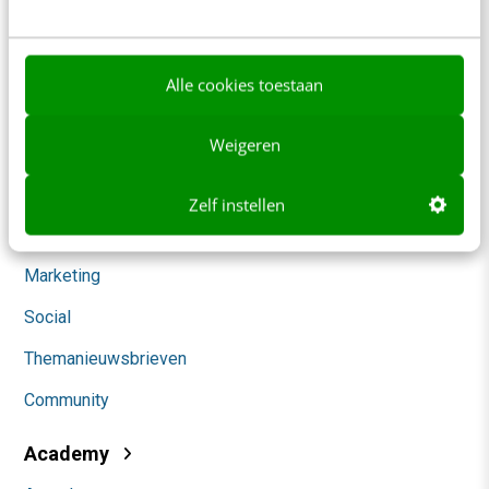
Werken bij
Whitepapers
Alle cookies toestaan
Blog
Weigeren
AI & Tech
Content & Communicatie
Zelf instellen
Klantcontact & CX
Marketing
Social
Themanieuwsbrieven
Community
Academy