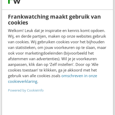
App, mobiele of responsive site: de voor-
en nadelen op een rij
Dat we willen dat onze webshop goed zichtbaar is
Frankwatching maakt gebruik van
op smartphone en tablet lijkt me duidelijk. Welke
cookies
opties zijn er om deze…
Welkom! Leuk dat je inspiratie en kennis komt opdoen.
Wij, en derde partijen, maken op onze websites gebruik
Stephanie Kloet
·
13 jaar geleden
van cookies. Wij gebruiken cookies voor het bijhouden
van statistieken, om jouw voorkeuren op te slaan, maar
ook voor marketingdoeleinden (bijvoorbeeld het
afstemmen van advertenties). Wil je je voorkeuren
aanpassen, klik dan op ‘Zelf instellen’. Door op ‘Alle
cookies toestaan’ te klikken, ga je akkoord met het
gebruik van alle cookies zoals
omschreven in onze
cookieverklaring
.
Powered by CookieInfo
KLANTCONTACT & CX
De toekomst van m-commerce: offline