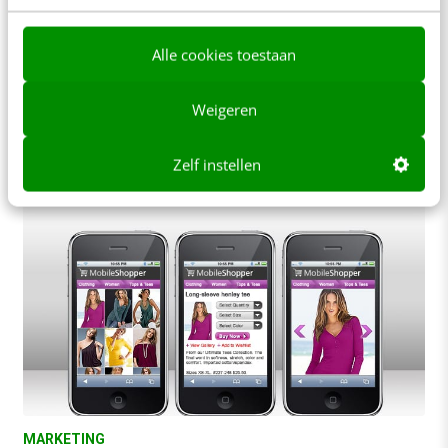
Verkopen via QR-codes: hoe begin je een
popup shop?
Alle cookies toestaan
QR-code shops lijken een grote hit. In 2012 zijn
wereldwijd meer dan 300 stores gestart, waarvan
Weigeren
zo'n 10 in Nederland. Voor 2013…
Roman Markovski
·
14 jaar geleden
Zelf instellen
MARKETING