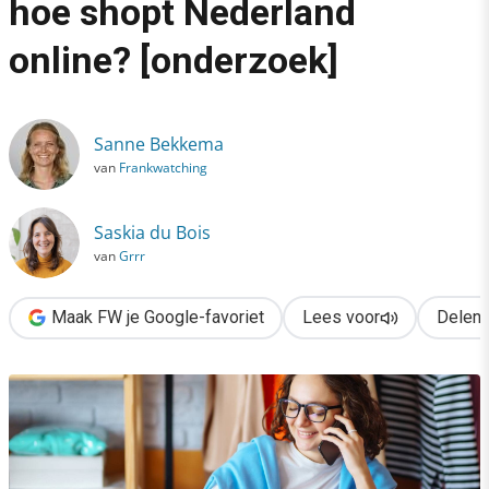
hoe shopt Nederland
›
online? [onderzoek]
Van Digitiener tot Boomer: hoe shopt Nederland online? [onder
Sanne Bekkema
van
Frankwatching
Saskia du Bois
van
Grrr
Maak FW je Google-favoriet
Lees voor
Delen