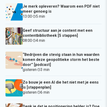
Je merk opleveren? Waarom een PDF niet
meer genoeg is
13:00
·
5 min
·
Geef structuur aan je content met een
contentbibliotheek [5 stappen]
08:00
·
4 min
·
“Bedrijven die stevig staan in hun waarden
komen deze geopolitieke storm het beste
door” [podcast]
gisteren
·
3 min
·
Zo bouw je een AI die het niet met je eens
is [stappenplan]
gisteren
·
6 min
·
Denk je dat je positionering helder is? Doe