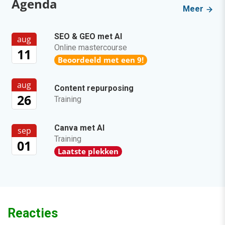
Agenda
Meer
SEO & GEO met AI
aug
Online mastercourse
11
Beoordeeld met een 9!
aug
Content repurposing
26
Training
Canva met AI
sep
Training
01
Laatste plekken
Reacties