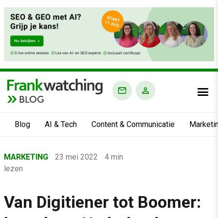
BLOG
Blog
AI & Tech
Content & Communicatie
Marketi
Home
MARKETING
23 mei 2022
4 min
›
lezen
Blog
›
Van Digitiener tot Boomer:
Marketing