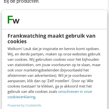
bij de producten.
Online bestellingen plaatsen doet Generatie X
het liefst via de laptop en via een webshop met
keurmerk en goede klantenservice. Een derde
Frankwatching maakt gebruik van
geeft aan weleens moeite te hebben met het
cookies
maken van contact met de webshop. Een
Welkom! Leuk dat je inspiratie en kennis komt opdoen.
gemiste kans dus.
Wij, en derde partijen, maken op onze websites gebruik
van cookies. Wij gebruiken cookies voor het bijhouden
van statistieken, om jouw voorkeuren op te slaan, maar
Er is ook een grote stijging te zien in het
ook voor marketingdoeleinden (bijvoorbeeld het
gebruik van de smartphone voor het kijken van
afstemmen van advertenties). Wil je je voorkeuren
aanpassen, klik dan op ‘Zelf instellen’. Door op ‘Alle
tv, video’s en films.
cookies toestaan’ te klikken, ga je akkoord met het
gebruik van alle cookies zoals
omschreven in onze
cookieverklaring
.
Powered by CookieInfo