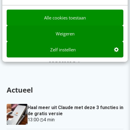
Alle cookies toestaan
Weigeren
Op zoek naar nog meer
Zelf instellen
kennis?
Actueel
Haal meer uit Claude met deze 3 functies in
de gratis versie
13:00
·
4 min
·