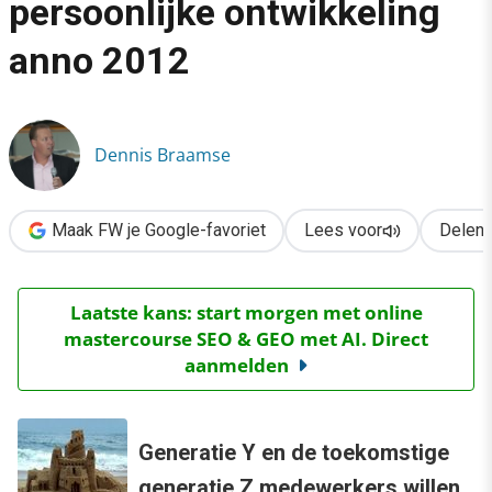
persoonlijke ontwikkeling
›
anno 2012
De zandbak der creatie: persoonlijke ontwikkeling anno 2012
Dennis Braamse
Maak FW je Google-favoriet
Lees voor
Delen
Laatste kans: start morgen met online
mastercourse SEO & GEO met AI. Direct
aanmelden
Generatie Y en de toekomstige
generatie Z medewerkers willen