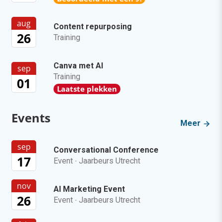
aug
Content repurposing
26
Training
Canva met AI
sep
Training
01
Laatste plekken
Events
Meer
sep
Conversational Conference
17
Event
·
Jaarbeurs Utrecht
nov
AI Marketing Event
26
Event
·
Jaarbeurs Utrecht