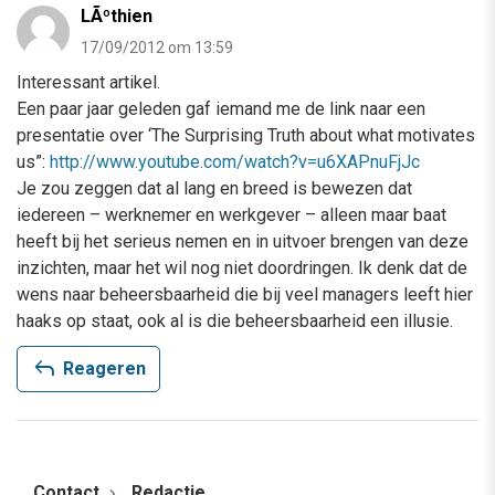
LÃºthien
17/09/2012 om 13:59
Interessant artikel.
Een paar jaar geleden gaf iemand me de link naar een
presentatie over ‘The Surprising Truth about what motivates
us”:
http://www.youtube.com/watch?v=u6XAPnuFjJc
Je zou zeggen dat al lang en breed is bewezen dat
iedereen – werknemer en werkgever – alleen maar baat
heeft bij het serieus nemen en in uitvoer brengen van deze
inzichten, maar het wil nog niet doordringen. Ik denk dat de
wens naar beheersbaarheid die bij veel managers leeft hier
haaks op staat, ook al is die beheersbaarheid een illusie.
reply
Reageren
Contact
Redactie