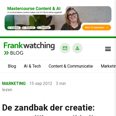
BLOG
Blog
AI & Tech
Content & Communicatie
Marketi
Home
MARKETING
15 sep 2012
3 min
›
lezen
Blog
›
De zandbak der creatie:
Marketing