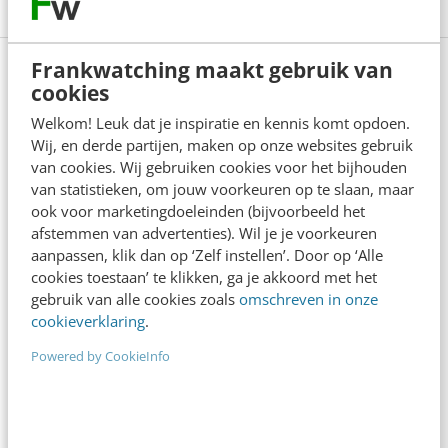
Frankwatching maakt gebruik van
cookies
Lees 4 reacties
Delen
Welkom! Leuk dat je inspiratie en kennis komt opdoen.
Wij, en derde partijen, maken op onze websites gebruik
van cookies. Wij gebruiken cookies voor het bijhouden
van statistieken, om jouw voorkeuren op te slaan, maar
Over de auteur
ook voor marketingdoeleinden (bijvoorbeeld het
afstemmen van advertenties). Wil je je voorkeuren
aanpassen, klik dan op ‘Zelf instellen’. Door op ‘Alle
Dennis Braamse
cookies toestaan’ te klikken, ga je akkoord met het
gebruik van alle cookies zoals
omschreven in onze
Dennis Braamse heeft als
cookieverklaring
.
intrapreneur diverse
managementposities bekleed. Hij
Powered by CookieInfo
studeerde Operational Technology
en is Master in Strategic
Management. Zijn focus ligt op