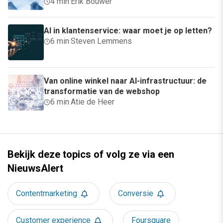
4 min
·
Erik Bouwer
AI in klantenservice: waar moet je op letten?
6 min
·
Steven Lemmens
Van online winkel naar AI-infrastructuur: de
transformatie van de webshop
6 min
·
Atie de Heer
Bekijk deze topics of volg ze via een
NieuwsAlert
Contentmarketing
Conversie
Customer experience
Foursquare