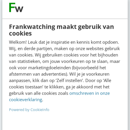
Frankwatching maakt gebruik van
cookies
Op zoek naar nog meer
Welkom! Leuk dat je inspiratie en kennis komt opdoen.
Wij, en derde partijen, maken op onze websites gebruik
kennis?
van cookies. Wij gebruiken cookies voor het bijhouden
van statistieken, om jouw voorkeuren op te slaan, maar
ook voor marketingdoeleinden (bijvoorbeeld het
afstemmen van advertenties). Wil je je voorkeuren
aanpassen, klik dan op ‘Zelf instellen’. Door op ‘Alle
Actueel
cookies toestaan’ te klikken, ga je akkoord met het
gebruik van alle cookies zoals
omschreven in onze
cookieverklaring
.
Het meest vergeten hoofdstuk van je
brandbook (en waarom het juist nu
Powered by CookieInfo
belangrijk is)
gisteren
·
5 min
·