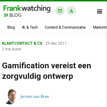
BLOG
Blog
AI & Tech
Content & Communicatie
Marketi
Home
KLANTCONTACT & CX
29 dec 2011
›
2 min lezen
Blog
›
Gamification vereist een
Klantcontact & CX
zorgvuldig ontwerp
›
Gamification vereist een zorgvuldig ontwerp
Jeroen van Bree