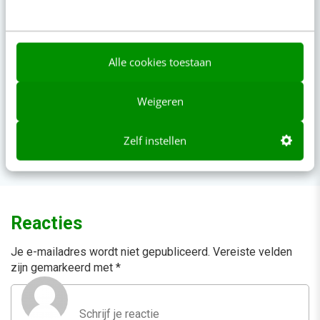
Beoordeeld met een 9!
aug
Content repurposing
26
Training
Alle cookies toestaan
Weigeren
Canva met AI
sep
Training
01
Laatste plekken
Zelf instellen
Reacties
Je e-mailadres wordt niet gepubliceerd.
Vereiste velden
zijn gemarkeerd met
*