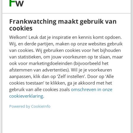
Een jaar geleden las ik er veel over, het fenomeen
gamification was ‘hot’. Nu hoor je er weinig over, of
Frankwatching maakt gebruik van
het wordt…
cookies
Sarah Wissink
·
14 jaar geleden
Welkom! Leuk dat je inspiratie en kennis komt opdoen.
Wij, en derde partijen, maken op onze websites gebruik
van cookies. Wij gebruiken cookies voor het bijhouden
van statistieken, om jouw voorkeuren op te slaan, maar
ook voor marketingdoeleinden (bijvoorbeeld het
afstemmen van advertenties). Wil je je voorkeuren
aanpassen, klik dan op ‘Zelf instellen’. Door op ‘Alle
cookies toestaan’ te klikken, ga je akkoord met het
gebruik van alle cookies zoals
omschreven in onze
cookieverklaring
.
Powered by CookieInfo
KLANTCONTACT & CX
Stalker-app speurt meisjes in jouw
omgeving op