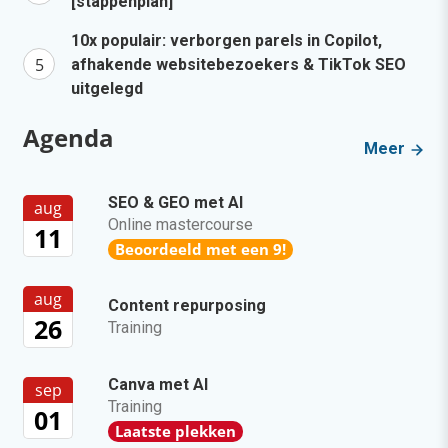
[stappenplan]
10x populair: verborgen parels in Copilot,
afhakende websitebezoekers & TikTok SEO
uitgelegd
Agenda
Meer
SEO & GEO met AI
aug
Online mastercourse
11
Beoordeeld met een 9!
aug
Content repurposing
26
Training
Canva met AI
sep
Training
01
Laatste plekken