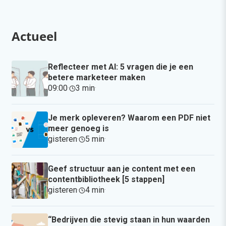
Actueel
Reflecteer met AI: 5 vragen die je een
betere marketeer maken
09:00
·
3 min
·
Je merk opleveren? Waarom een PDF niet
meer genoeg is
gisteren
·
5 min
·
Geef structuur aan je content met een
contentbibliotheek [5 stappen]
gisteren
·
4 min
·
“Bedrijven die stevig staan in hun waarden