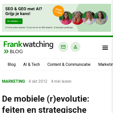
BLOG
Blog
AI & Tech
Content & Communicatie
Marketi
Home
MARKETING
4 okt 2012
4 min lezen
›
Blog
De mobiele (r)evolutie:
›
feiten en strategische
Marketing