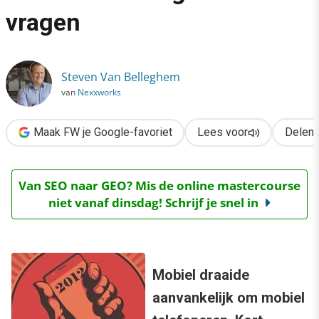
›
vragen
De mobiele (r)evolutie: feiten en strategische vragen
Steven Van Belleghem
van
Nexxworks
Maak FW je Google-favoriet
Lees voor
Delen
Van SEO naar GEO? Mis de online mastercourse
niet vanaf dinsdag! Schrijf je snel in
Mobiel draaide
aanvankelijk om mobiel