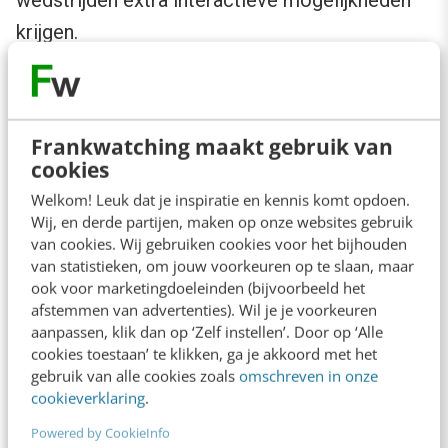
wedstrijden extra interactieve mogelijkheden
krijgen.
Frankwatching maakt gebruik van
cookies
Welkom! Leuk dat je inspiratie en kennis komt opdoen.
Wij, en derde partijen, maken op onze websites gebruik
van cookies. Wij gebruiken cookies voor het bijhouden
van statistieken, om jouw voorkeuren op te slaan, maar
ook voor marketingdoeleinden (bijvoorbeeld het
afstemmen van advertenties). Wil je je voorkeuren
aanpassen, klik dan op ‘Zelf instellen’. Door op ‘Alle
cookies toestaan’ te klikken, ga je akkoord met het
De gebruikers kunnen gokken wanneer een
gebruik van alle cookies zoals
omschreven in onze
doelpunt valt, ze kunnen de man van de match
cookieverklaring
.
kiezen en nog tal van andere zaken. De
Powered by CookieInfo