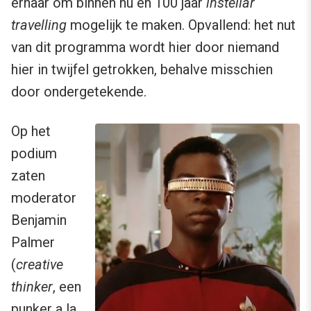
ernaar om binnen nu en 100 jaar
instellar
travelling
mogelijk te maken. Opvallend: het nut
van dit programma wordt hier door niemand
hier in twijfel getrokken, behalve misschien
door ondergetekende.
Op het
podium
zaten
moderator
Benjamin
Palmer
(
creative
thinker
, een
punker a la