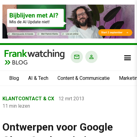
BLOG
Blog
AI & Tech
Content & Communicatie
Marketi
Home
KLANTCONTACT & CX
12 mrt 2013
›
11 min lezen
Blog
›
Ontwerpen voor Google
Klantcontact & CX