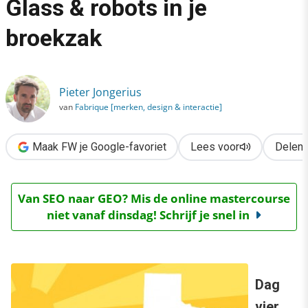
Glass & robots in je
›
broekzak
Ontwerpen voor Google Glass & robots in je broekzak
Pieter Jongerius
van
Fabrique [merken, design & interactie]
Maak FW je Google-favoriet
Lees voor
Delen
Van SEO naar GEO? Mis de online mastercourse
niet vanaf dinsdag! Schrijf je snel in
Dag
vier