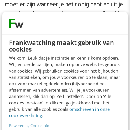
moet er zijn wanneer je het nodig hebt en uit je
gezichtsveld wanneer je het niet gebruikt, aldus
Jordan. Daarom ook zit het glazen schermpje
van Glass niet direct in je gezichtsveld. Je
moet een beetje omhoog kijken. Het is dus niet
Frankwatching maakt gebruik van
cookies
zoals alle smartphoneschermpjes die tijdens
Welkom! Leuk dat je inspiratie en kennis komt opdoen.
een concert omhoog gehouden worden waarbij
Wij, en derde partijen, maken op onze websites gebruik
mensen een concert via hun telefoonscherm
van cookies. Wij gebruiken cookies voor het bijhouden
van statistieken, om jouw voorkeuren op te slaan, maar
beleven. Glass zit niet in je gezichtsveld en zit
ook voor marketingdoeleinden (bijvoorbeeld het
niet in de weg.
afstemmen van advertenties). Wil je je voorkeuren
aanpassen, klik dan op ‘Zelf instellen’. Door op ‘Alle
cookies toestaan’ te klikken, ga je akkoord met het
gebruik van alle cookies zoals
omschreven in onze
cookieverklaring
.
Powered by CookieInfo