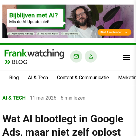
BLOG
Blog
AI & Tech
Content & Communicatie
Marketi
Home
AI & TECH
11 mei 2026
6 min lezen
›
Blog
Wat AI blootlegt in Google
›
Ads, maar niet zelf oplost
AI & Tech