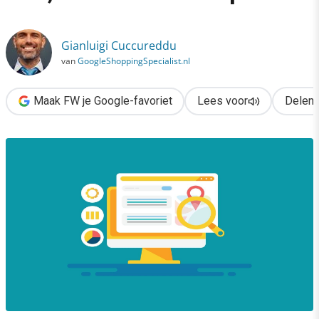
›
Wat AI blootlegt in Google Ads, maar niet zelf oplost
Gianluigi Cuccureddu
van
GoogleShoppingSpecialist.nl
Maak FW je Google-favoriet
Lees voor
Delen