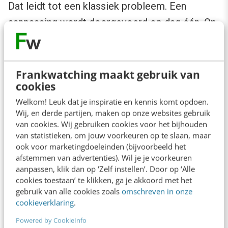
Dat leidt tot een klassiek probleem. Een
aanpassing wordt doorgevoerd op dag één. Op
dag acht blijkt het rendement gedaald. Was de
aanpassing de oorzaak? Of was het rendement
al aan het dalen vóór de aanpassing, en was de
Frankwatching maakt gebruik van
cookies
aanpassing juist een reactie op die daling?
Welkom! Leuk dat je inspiratie en kennis komt opdoen.
Wij, en derde partijen, maken op onze websites gebruik
van cookies. Wij gebruiken cookies voor het bijhouden
van statistieken, om jouw voorkeuren op te slaan, maar
ook voor marketingdoeleinden (bijvoorbeeld het
afstemmen van advertenties). Wil je je voorkeuren
aanpassen, klik dan op ‘Zelf instellen’. Door op ‘Alle
cookies toestaan’ te klikken, ga je akkoord met het
gebruik van alle cookies zoals
omschreven in onze
cookieverklaring
.
Powered by CookieInfo