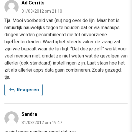
Ad Gerrits
31/03/2012 om 21:10
Tja. Mooi voorbeeld van (nu) nog over de lijn. Maar het is
natuurlijk nauwelijks tegen te houden dat er via mashups
dingen worden gecombineerd die tot onvoorziene
bijeffecten leiden. Waarbij het steeds vaker de vraag zal
zijn wie bepaalt waar de lijn ligt. “Dat doe je zelf” werkt voor
veel mensen niet, omdat ze niet weten wat de gevolgen van
allerlei (ook standaard) instellingen zijn. Laat staan hoe het
zit als allerlei apps data gaan combineren. Zoals gezegd:
tja.
reply
Reageren
Sandra
31/03/2012 om 19:47
is niet meer vindbaar, moet dat zijn