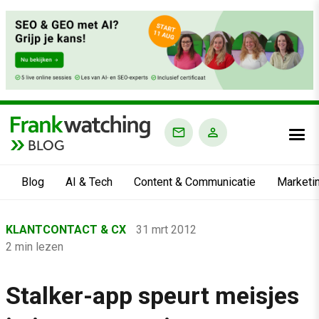
BLOG
Blog
AI & Tech
Content & Communicatie
Marketi
Home
KLANTCONTACT & CX
31 mrt 2012
›
2 min lezen
Blog
›
Stalker-app speurt meisjes
Klantcontact & CX