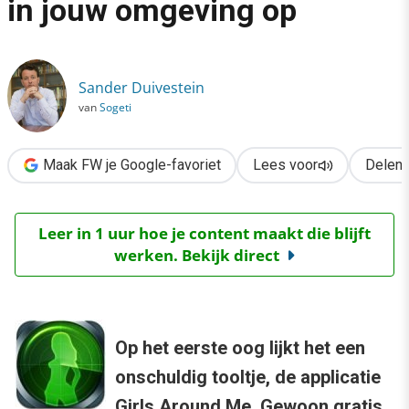
in jouw omgeving op
›
Stalker-app speurt meisjes in jouw omgeving op
Sander Duivestein
van
Sogeti
Maak FW je Google-favoriet
Lees voor
Delen
Leer in 1 uur hoe je content maakt die blijft
werken. Bekijk direct
Op het eerste oog lijkt het een
onschuldig tooltje, de applicatie
Girls Around Me
. Gewoon gratis