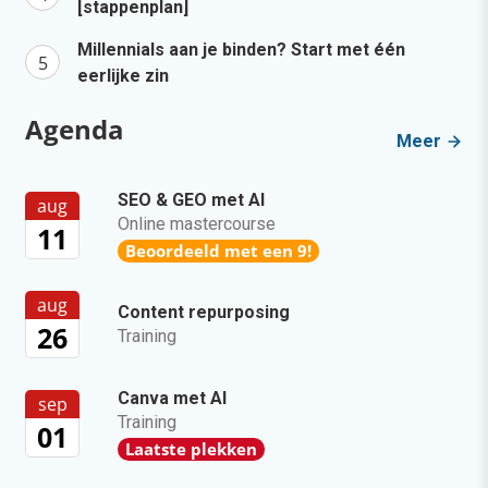
[stappenplan]
Millennials aan je binden? Start met één
eerlijke zin
Agenda
Meer
SEO & GEO met AI
aug
Online mastercourse
11
Beoordeeld met een 9!
aug
Content repurposing
26
Training
Canva met AI
sep
Training
01
Laatste plekken