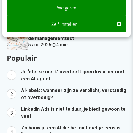
Zo bouw je een AI die het niet met je eens
Weigeren
is [stappenplan]
gisteren
·
6 min
·
Zelf instellen
Denk je dat je positionering helder is? Doe
de managementtest
5 aug 2026
·
4 min
·
Populair
Je ‘sterke merk’ overleeft geen kwartier met
een AI-agent
AI-labels: wanneer zijn ze verplicht, verstandig
of overbodig?
LinkedIn Ads is niet te duur, je biedt gewoon te
veel
Zo bouw je een AI die het niet met je eens is