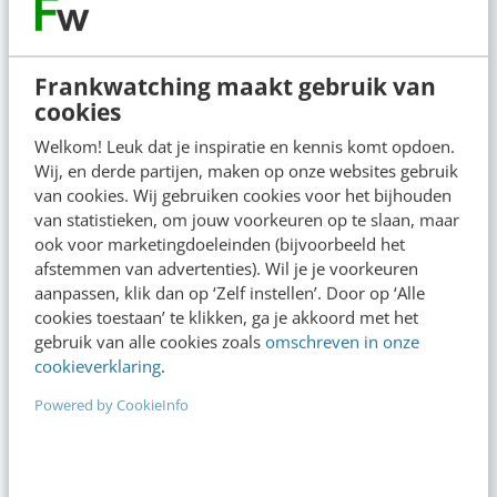
Frankwatching maakt gebruik van
cookies
VIDEO SHORTS
Bekijk de korte video's
Welkom! Leuk dat je inspiratie en kennis komt opdoen.
Wij, en derde partijen, maken op onze websites gebruik
van cookies. Wij gebruiken cookies voor het bijhouden
00:00
00:00
van statistieken, om jouw voorkeuren op te slaan, maar
ook voor marketingdoeleinden (bijvoorbeeld het
afstemmen van advertenties). Wil je je voorkeuren
aanpassen, klik dan op ‘Zelf instellen’. Door op ‘Alle
cookies toestaan’ te klikken, ga je akkoord met het
gebruik van alle cookies zoals
omschreven in onze
cookieverklaring
.
Powered by CookieInfo