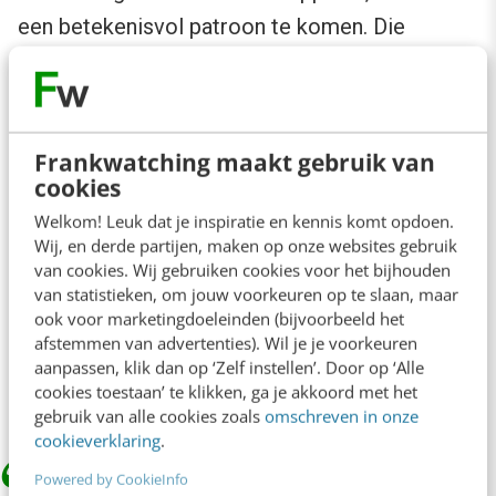
een betekenisvol patroon te komen. Die
protesten in het Midden Oosten, bijvoorbeeld,
kun je bijhouden via
crowdvoice.org
, waar alle
recente en relevante beelden inhoudelijk
Frankwatching maakt gebruik van
gegroepeerd zijn, zodat ieder verhaal de kans
cookies
krijgt verteld te worden. De online community
Welkom! Leuk dat je inspiratie en kennis komt opdoen.
als een groot brein dat patronen herkent en
Wij, en derde partijen, maken op onze websites gebruik
van cookies. Wij gebruiken cookies voor het bijhouden
verhalen maakt van alle brokstukken die het
van statistieken, om jouw voorkeuren op te slaan, maar
tegen komt. Het lijkt een nieuwe manier van
ook voor marketingdoeleinden (bijvoorbeeld het
afstemmen van advertenties). Wil je je voorkeuren
storytelling: de vertellers en het publiek
aanpassen, klik dan op ‘Zelf instellen’. Door op ‘Alle
gezamenlijk het verhaal laten ontdekken.
cookies toestaan’ te klikken, ga je akkoord met het
gebruik van alle cookies zoals
omschreven in onze
cookieverklaring
.
Powered by CookieInfo