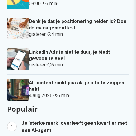
08:00
·
6 min
·
Denk je dat je positionering helder is? Doe
de managementtest
gisteren
·
4 min
·
LinkedIn Ads is niet te duur, je biedt
gewoon te veel
gisteren
·
6 min
·
AI-content rankt pas als je iets te zeggen
hebt
4 aug 2026
·
6 min
·
Populair
Je ‘sterke merk’ overleeft geen kwartier met
een AI-agent