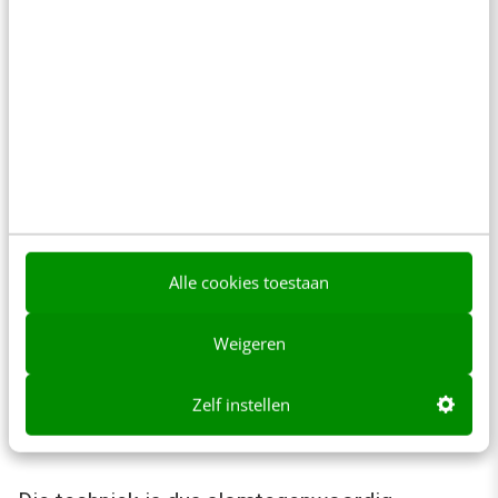
beter), is die techniek inmiddels zover dat het
vanzelfsprekend is geworden. Internet werkt.
Altijd en overal. En snel. En met kwalitatief
hoogstaande beeld- en geluidskwaliteit.
Ik durf zelfs te voorspellen dat het begrip
online over een jaar of twee verdwijnt. Hoezo
iets online noemen als je altijd online bent. Als
Alle cookies toestaan
al je documenten, films, muziek, in de
cloud
staan, als zelfs je hardloopschoenen
Weigeren
renstatistieken aan jouw Nike website
doorgeven? We gaan naar een altijd-aan, overal
Zelf instellen
connected
cultuur. Of nee, daar zijn we al.