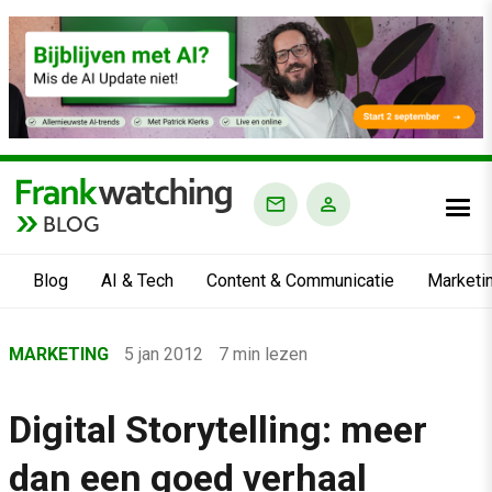
BLOG
Blog
AI & Tech
Content & Communicatie
Marketi
Home
MARKETING
5 jan 2012
7 min lezen
›
Blog
Digital Storytelling: meer
›
dan een goed verhaal
Marketing