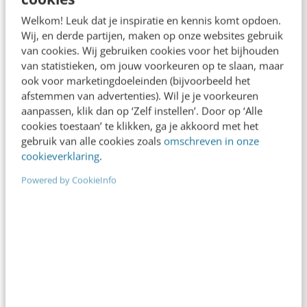
Welkom! Leuk dat je inspiratie en kennis komt opdoen.
Wij, en derde partijen, maken op onze websites gebruik
van cookies. Wij gebruiken cookies voor het bijhouden
van statistieken, om jouw voorkeuren op te slaan, maar
MARKETING
ook voor marketingdoeleinden (bijvoorbeeld het
#eDay11: Every company is a media
afstemmen van advertenties). Wil je je voorkeuren
company
aanpassen, klik dan op ‘Zelf instellen’. Door op ‘Alle
Gisteren was het weer tijd voor Emerce eDay.
cookies toestaan’ te klikken, ga je akkoord met het
gebruik van alle cookies zoals
omschreven in onze
Naast het koffiedrinken en bijpraten met bekenden
cookieverklaring
.
was er natuurlijk ook een uitgebreid programma…
Powered by CookieInfo
Marcel van der Heijden
·
15 jaar geleden