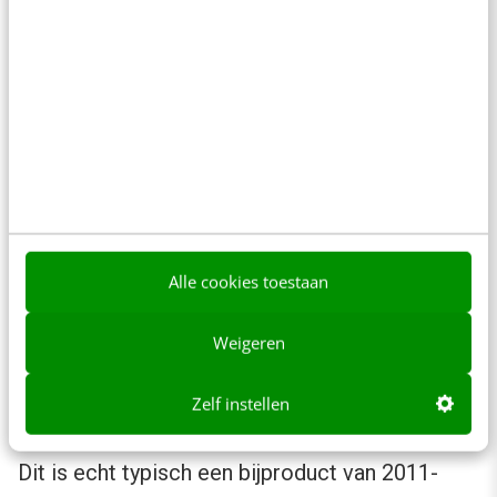
Alle cookies toestaan
Cartoon:
Sandra de Haan
Weigeren
Zelf instellen
2. Digitale diarree
Dit is echt typisch een bijproduct van 2011-