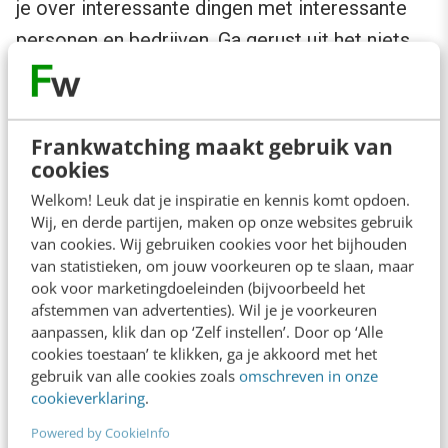
je over interessante dingen met interessante
personen en bedrijven. Ga gerust uit het niets
een gesprek met iemand aan. Zolang het de
ander boeit of verder helpt, heb je geen reden
om verlegen te zijn. Stel het je zo voor:
Frankwatching maakt gebruik van
cookies
iedereen is backpacker en staat voor de deur
van een hostel een sigaret te roken. Als jij een
Welkom! Leuk dat je inspiratie en kennis komt opdoen.
Wij, en derde partijen, maken op onze websites gebruik
aansteker hebt of nodig hebt, maak je binnen
van cookies. Wij gebruiken cookies voor het bijhouden
enkele minuten ontelbaar veel vrienden.
van statistieken, om jouw voorkeuren op te slaan, maar
ook voor marketingdoeleinden (bijvoorbeeld het
afstemmen van advertenties). Wil je je voorkeuren
Zoek daarom op onderwerpen waar je in bent
aanpassen, klik dan op ‘Zelf instellen’. Door op ‘Alle
gespecialiseerd.
Kijk wat mensen te zeggen
cookies toestaan’ te klikken, ga je akkoord met het
gebruik van alle cookies zoals
omschreven in onze
hebben
. Wellicht dat iemand een vraag heeft
cookieverklaring
.
waarbij je kunt helpen of iets interessant zegt
Powered by CookieInfo