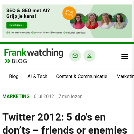
BLOG
Blog
AI & Tech
Content & Communicatie
Marketi
Home
MARKETING
6 jul 2012
7 min lezen
›
Blog
Twitter 2012: 5 do’s en
›
don’ts – friends or enemies
Marketing