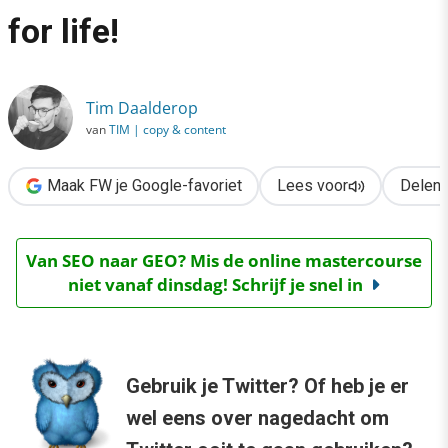
›
for life!
Twitter 2012: 5 do’s en don’ts – friends or enemies for life!
Tim Daalderop
van
TIM | copy & content
Maak FW je Google-favoriet
Lees voor
Delen
Van SEO naar GEO? Mis de online mastercourse
niet vanaf dinsdag! Schrijf je snel in
Gebruik je Twitter? Of heb je er
wel eens over nagedacht om