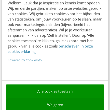
Welkom! Leuk dat je inspiratie en kennis komt opdoen.
Contact
Wij, en derde partijen, maken op onze websites gebruik
van cookies. Wij gebruiken cookies voor het bijhouden
Nieuwsbrieven
van statistieken, om jouw voorkeuren op te slaan, maar
ook voor marketingdoeleinden (bijvoorbeeld het
Over ons
afstemmen van advertenties). Wil je je voorkeuren
aanpassen, klik dan op ‘Zelf instellen’. Door op ‘Alle
Ons team
cookies toestaan’ te klikken, ga je akkoord met het
Werken bij
gebruik van alle cookies zoals
omschreven in onze
cookieverklaring
.
Whitepapers
Powered by CookieInfo
Blog
AI & Tech
Content & Communicatie
Alle cookies toestaan
Klantcontact & CX
Marketing
Weigeren