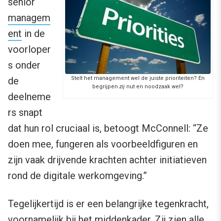
senior
managem
ent
in de
voorloper
s onder
de
Stelt het management wel de juiste prioriteiten? En
begrijpen
zij
nut en noodzaak wel?
deelneme
rs snapt
dat hun rol cruciaal is, betoogt McConnell: “Ze
doen mee, fungeren als voorbeeldfiguren en
zijn vaak drijvende krachten achter initiatieven
rond de digitale werkomgeving.”
Tegelijkertijd is er een belangrijke tegenkracht,
voornamelijk bij het middenkader. Zij zien alle