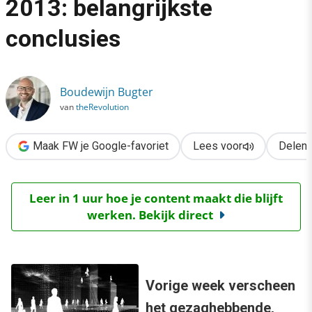
2013: belangrijkste
›
conclusies
Digital workplace trends 2013: belangrijkste conclusies
Boudewijn Bugter
van
theRevolution
Maak FW je Google-favoriet
Lees voor
Delen
Leer in 1 uur hoe je content maakt die blijft
werken. Bekijk direct
Vorige week verscheen
het gezaghebbende,