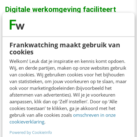
Digitale werkomgeving faciliteert
transformatie werkwijze
Een van de conclusies uit het rapport is dat
Frankwatching maakt gebruik van
veel organisaties hun werkwijze willen
cookies
veranderen. Er moet meer samengewerkt
Welkom! Leuk dat je inspiratie en kennis komt opdoen.
worden, innovatie moet beter en vanuit meer
Wij, en derde partijen, maken op onze websites gebruik
van cookies. Wij gebruiken cookies voor het bijhouden
verschillende invalshoeken en personen.
van statistieken, om jouw voorkeuren op te slaan, maar
Waarschijnlijk, maar die link legt het onderzoek
ook voor marketingdoeleinden (bijvoorbeeld het
niet, ook weer uit oogpunt van de
afstemmen van advertenties). Wil je je voorkeuren
aanpassen, klik dan op ‘Zelf instellen’. Door op ‘Alle
bovengenoemde primaire doelstellingen —
cookies toestaan’ te klikken, ga je akkoord met het
waarvan efficiency en kostenbesparing me hier
gebruik van alle cookies zoals
omschreven in onze
cookieverklaring
.
de belangrijkste lijkt.
Powered by CookieInfo