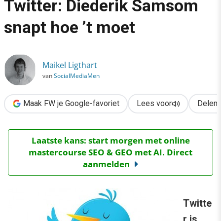
Twitter: Diederik Samsom
›
snapt hoe ’t moet
Fractievoorzitters op Twitter: Diederik Samsom snapt hoe ’t m
Maikel Ligthart
van
SocialMediaMen
Maak FW je Google-favoriet
Lees voor
Delen
Laatste kans: start morgen met online
mastercourse SEO & GEO met AI. Direct
aanmelden
Twitte
r is