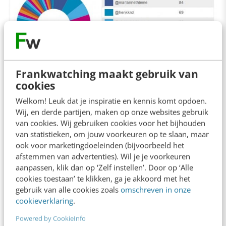
Frankwatching maakt gebruik van
cookies
Interactie met de achterban
Welkom! Leuk dat je inspiratie en kennis komt opdoen.
Wij, en derde partijen, maken op onze websites gebruik
van cookies. Wij gebruiken cookies voor het bijhouden
Wanneer we dieper ingaan op de interactie
van statistieken, om jouw voorkeuren op te slaan, maar
door fractievoorzitters met de achterban, blijkt
ook voor marketingdoeleinden (bijvoorbeeld het
dat voornamelijk Diederik Samsom Twitter hier
afstemmen van advertenties). Wil je je voorkeuren
aanpassen, klik dan op ‘Zelf instellen’. Door op ‘Alle
zeer actief voor gebruikt. Hij heeft vanaf 1
cookies toestaan’ te klikken, ga je akkoord met het
januari 2013 op 2688 mentions gereageerd. Dit
gebruik van alle cookies zoals
omschreven in onze
cookieverklaring
.
doet hij met een gemiddelde reactietijd van 29
Powered by CookieInfo
minuten, wat zeer snel is vergeleken met de