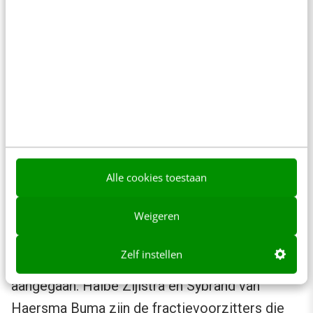
worden om een antwoord vragen, geven in dit
geval de absolute aantallen een beter beeld
dan het reactiepercecentage.
Conclusie: Diederik Samsom is
actiefst op Twitter
Op basis van deze analyse kunnen we
Alle cookies toestaan
concluderen dat Diederik Samsom de actiefste
Weigeren
politicus op Twitter is. In 2013 heeft hij de
meeste berichten verstuurd en is hij veruit het
Zelf instellen
meeste de interactie met zijn achterban
aangegaan. Halbe Zijlstra en Sybrand van
Haersma Buma zijn de fractievoorzitters die