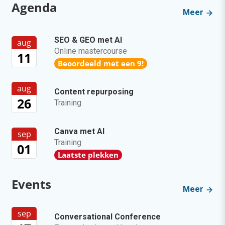
Agenda
Meer
SEO & GEO met AI
aug
Online mastercourse
11
Beoordeeld met een 9!
aug
Content repurposing
26
Training
Canva met AI
sep
Training
01
Laatste plekken
Events
Meer
sep
Conversational Conference