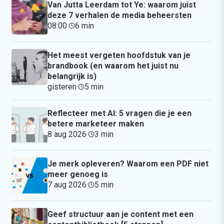
Van Jutta Leerdam tot Ye: waarom juist
deze 7 verhalen de media beheersten
08:00
·
6 min
·
Het meest vergeten hoofdstuk van je
brandbook (en waarom het juist nu
belangrijk is)
gisteren
·
5 min
·
Reflecteer met AI: 5 vragen die je een
betere marketeer maken
8 aug 2026
·
3 min
·
Je merk opleveren? Waarom een PDF niet
meer genoeg is
7 aug 2026
·
5 min
·
Geef structuur aan je content met een