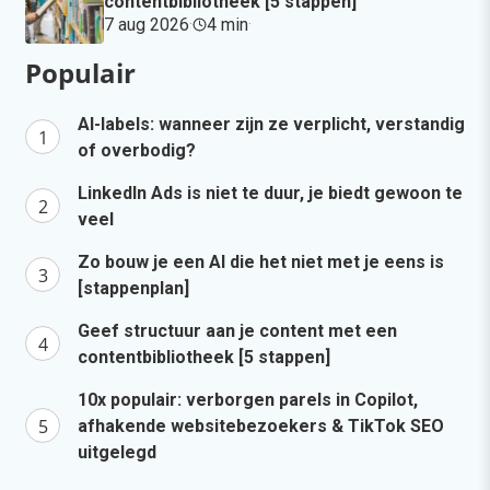
contentbibliotheek [5 stappen]
7 aug 2026
·
4 min
·
Populair
AI-labels: wanneer zijn ze verplicht, verstandig
of overbodig?
LinkedIn Ads is niet te duur, je biedt gewoon te
veel
Zo bouw je een AI die het niet met je eens is
[stappenplan]
Geef structuur aan je content met een
contentbibliotheek [5 stappen]
10x populair: verborgen parels in Copilot,
afhakende websitebezoekers & TikTok SEO
uitgelegd