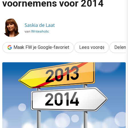
voornemens voor 2014
›
Contentmarketing: 8 goede voornemens voor 2014
Saskia de Laat
van
Writeaholic
Maak FW je Google-favoriet
Lees voor
Delen