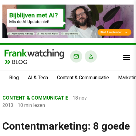
BLOG
Blog
AI & Tech
Content & Communicatie
Marketi
Home
CONTENT & COMMUNICATIE
18 nov
›
2013
10 min lezen
Blog
›
Contentmarketing: 8 goede
Content & Communicatie