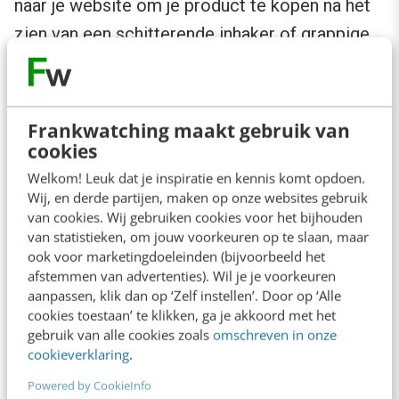
naar je website om je product te kopen na het
zien van een schitterende inhaker of grappige
foto? Waarschijnlijk niet. Mijn advies: ga niet
voor de snelle likes, wees voorzichtig met de
hilarische plaatjes. Maak ook geen reclame
Frankwatching maakt gebruik van
(‘kijk eens hoe goed wij zijn!’), maar laat je
cookies
community dat doen. Investeer in de lange
Welkom! Leuk dat je inspiratie en kennis komt opdoen.
Wij, en derde partijen, maken op onze websites gebruik
termijn, maak content die mensen in beweging
van cookies. Wij gebruiken cookies voor het bijhouden
brengt (conversie, traffic, sales, interactie).
van statistieken, om jouw voorkeuren op te slaan, maar
ook voor marketingdoeleinden (bijvoorbeeld het
Don’t be a one hit wonder
.”
afstemmen van advertenties). Wil je je voorkeuren
aanpassen, klik dan op ‘Zelf instellen’. Door op ‘Alle
cookies toestaan’ te klikken, ga je akkoord met het
5. We gaan van conversaties hebben
gebruik van alle cookies zoals
omschreven in onze
naar relaties bouwen
cookieverklaring
.
Powered by CookieInfo
Leuk hoor zo’n blogpost van 2300 woorden.