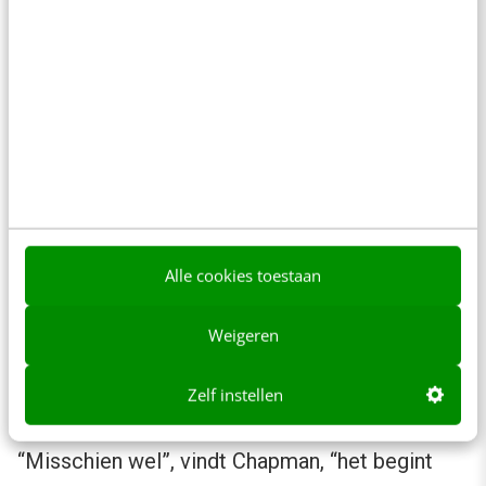
andere plek in de organisatie niet, dan is dat
oude reclame in een nieuw jasje”, vindt hij.
Mensen delen je content alleen als ze
je leuk vinden
Het bouwen aan relaties is waar het online
steeds meer om gaat draaien, vindt ook CC
Alle cookies toestaan
Chapman: “Je kunt de prachtigste content
maken, maar mensen gaan er alleen op
Weigeren
reageren en gaan het alleen delen als ze je
aardig en leuk vinden.” Moeten we dan maar
Zelf instellen
vrienden worden met onze klanten en fans?
“Misschien wel”, vindt Chapman, “het begint