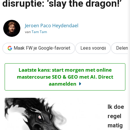
disruptie: ‘slay the dragon!’
›
3 voorbeelden van disruptie: ‘slay the dragon!’
Jeroen Paco Heydendael
van
Tam Tam
Maak FW je Google-favoriet
Lees voor
Delen
Laatste kans: start morgen met online
mastercourse SEO & GEO met AI. Direct
aanmelden
Ik doe
regel
matig