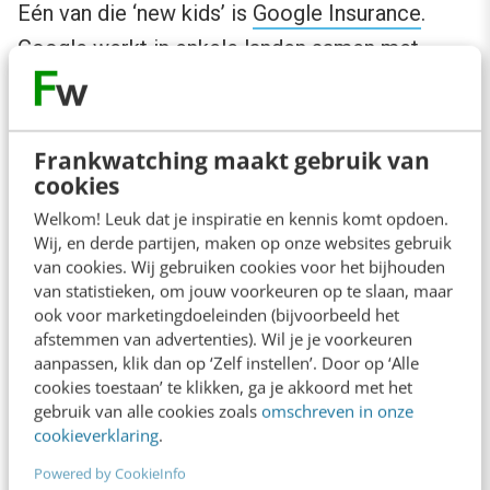
Eén van die ‘new kids’ is
Google Insurance
.
Google werkt in enkele landen samen met
lokale verzekeringsbedrijven en biedt daar
verzekeringen aan. ING is bang dat het grote
Google op hun markten hetzelfde doet en hun
Frankwatching maakt gebruik van
cookies
concurrent wordt. Maar als je het nóg grotere
Welkom! Leuk dat je inspiratie en kennis komt opdoen.
en innovatieve Google nu vraagt waar zij bang
Wij, en derde partijen, maken op onze websites gebruik
voor zijn, zeggen ze: wij zijn bang voor twee
van cookies. Wij gebruiken cookies voor het bijhouden
van statistieken, om jouw voorkeuren op te slaan, maar
jongens in een garage, die “the next big thing”
ook voor marketingdoeleinden (bijvoorbeeld het
uitvinden.
afstemmen van advertenties). Wil je je voorkeuren
aanpassen, klik dan op ‘Zelf instellen’. Door op ‘Alle
cookies toestaan’ te klikken, ga je akkoord met het
Focus dus niet alleen op je huidige
gebruik van alle cookies zoals
omschreven in onze
concurrenten die voor je staan, binnen je markt.
cookieverklaring
.
Maar kijk ook achter je, naar anderen buiten je
Powered by CookieInfo