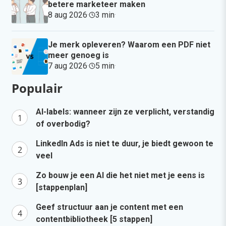
betere marketeer maken
8 aug 2026
·
3 min
·
Je merk opleveren? Waarom een PDF niet
meer genoeg is
7 aug 2026
·
5 min
·
Populair
AI-labels: wanneer zijn ze verplicht, verstandig
of overbodig?
LinkedIn Ads is niet te duur, je biedt gewoon te
veel
Zo bouw je een AI die het niet met je eens is
[stappenplan]
Geef structuur aan je content met een
contentbibliotheek [5 stappen]