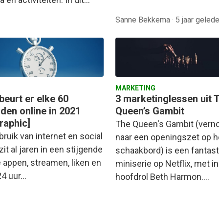
Sanne Bekkema
·
5 jaar geled
MARKETING
beurt er elke 60
3 marketinglessen uit 
den online in 2021
Queen’s Gambit
raphic]
The Queen's Gambit (ver
ruik van internet en social
naar een openingszet op h
it al jaren in een stijgende
schaakbord) is een fantas
e appen, streamen, liken en
miniserie op Netflix, met i
24 uur…
hoofdrol Beth Harmon.…