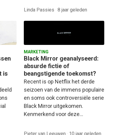
Linda Passies
·
8 jaar geleden
MARKETING
ssen
Black Mirror geanalyseerd:
absurde fictie of
 is
beangstigende toekomst?
Recent is op Netflix het derde
deeld
seizoen van de immens populaire
mons
en soms ook controversiële serie
ial
Black Mirror uitgekomen.
Kenmerkend voor deze…
Pieter van Leeuwen
·
10 jaar geleden