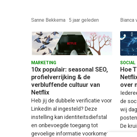
Sanne Bekkema
·
5 jaar geleden
Bianca 
MARKETING
SOCIAL
10x populair: seasonal SEO,
Hoe T
profielverrijking & de
Netfli
verbluffende cultuur van
over 
Netflix
Iedere
Heb jij de dubbele verificatie voor
de soc
LinkedIn al ingesteld? Deze
wij dag
instelling kan identiteitsdiefstal
posten
en onbevoegde toegang tot
De kru
gevoelige informatie voorkomen.