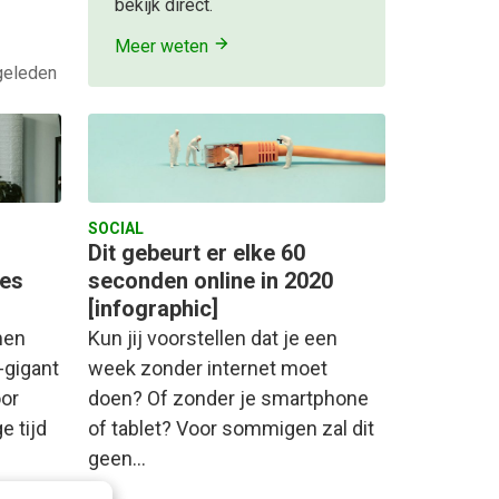
bekijk direct.
Meer weten
 geleden
SOCIAL
Dit gebeurt er elke 60
ces
seconden online in 2020
[infographic]
men
Kun jij voorstellen dat je een
-gigant
week zonder internet moet
oor
doen? Of zonder je smartphone
e tijd
of tablet? Voor sommigen zal dit
geen…