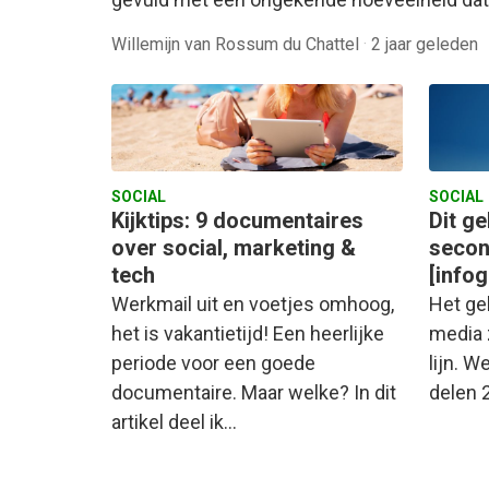
Willemijn van Rossum du Chattel
·
2 jaar geleden
SOCIAL
SOCIAL
Kijktips: 9 documentaires
Dit ge
over social, marketing &
secon
tech
[infog
Werkmail uit en voetjes omhoog,
Het geb
het is vakantietijd! Een heerlijke
media z
periode voor een goede
lijn. W
documentaire. Maar welke? In dit
delen 
artikel deel ik…