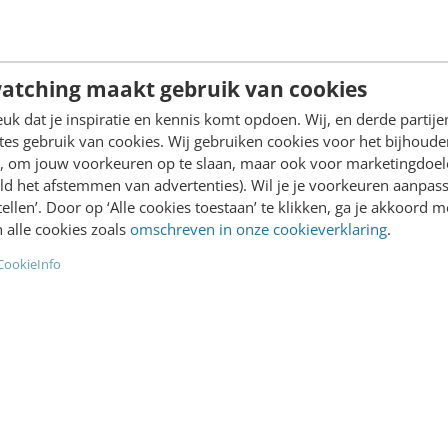
Bekkema
·
6 jaar geleden
Bas Brouwer
·
6 jaar geleden
atching maakt gebruik van cookies
k dat je inspiratie en kennis komt opdoen. Wij, en derde partij
es gebruik van cookies. Wij gebruiken cookies voor het bijhoude
en, om jouw voorkeuren op te slaan, maar ook voor marketingdoe
ld het afstemmen van advertenties). Wil je je voorkeuren aanpass
ING
MARKETING
stellen’. Door op ‘Alle cookies toestaan’ te klikken, ga je akkoord m
x:
Dé top 16 tools & lifeh
 alle cookies zoals
omschreven in onze cookieverklaring
.
roepsegmentatie of
voor 2020
CookieInfo
ashing?
Welke tools, lifehacks en 
- In haar artikel 'Diverse
hebben jouw leven dit jaar
entatie is nog te vaak een
stukje beter gemaakt? We
dertje' in het Parool stelt
vroegen het aan onze aute
uits dat Netflix aan…
collega’s en…
 Verhoeven
·
7 jaar geleden
Sanne Bekkema
·
7 jaar geled