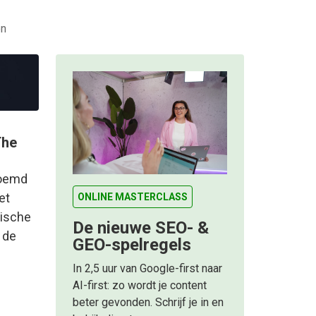
en
The
noemd
et
ONLINE MASTERCLASS
tische
De nieuwe SEO- &
n de
GEO-spelregels
In 2,5 uur van Google-first naar
AI-first: zo wordt je content
beter gevonden. Schrijf je in en