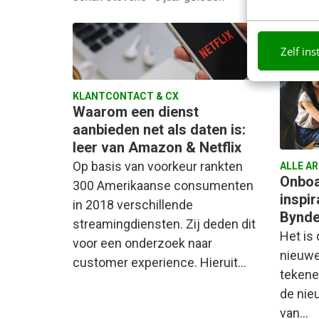
Zelf ins
KLANTCONTACT & CX
Waarom een dienst
aanbieden net als daten is:
leer van Amazon & Netflix
Op basis van voorkeur rankten
ALLE A
Onboa
300 Amerikaanse consumenten
inspir
in 2018 verschillende
Bynde
streamingdiensten. Zij deden dit
Het is
voor een onderzoek naar
nieuwe
customer experience. Hieruit…
tekene
de nie
van…