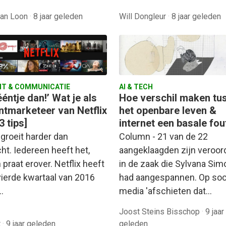
van Loon
·
8 jaar geleden
Will Dongleur
·
8 jaar geleden
T & COMMUNICATIE
AI & TECH
éntje dan!’ Wat je als
Hoe verschil maken tu
ntmarketeer van Netflix
het openbare leven &
3 tips]
internet een basale fout
 groeit harder dan
Column - 21 van de 22
ht. Iedereen heeft het,
aangeklaagden zijn veroor
n praat erover. Netflix heeft
in de zaak die Sylvana Si
vierde kwartaal van 2016
had aangespannen. Op soc
…
media 'afschieten dat…
Joost Steins Bisschop
·
9 jaar
t
·
9 jaar geleden
geleden