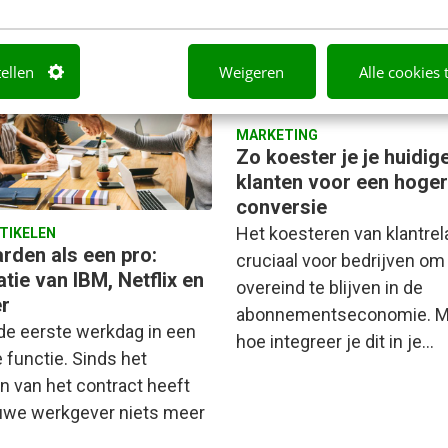
tellen
Weigeren
Alle cookies 
MARKETING
Zo koester je je huidig
klanten voor een hoge
conversie
Het koesteren van klantrela
RTIKELEN
rden als een pro:
cruciaal voor bedrijven om
atie van IBM, Netflix en
overeind te blijven in de
r
abonnementseconomie. M
 de eerste werkdag in een
hoe integreer je dit in je…
 functie. Sinds het
n van het contract heeft
uwe werkgever niets meer