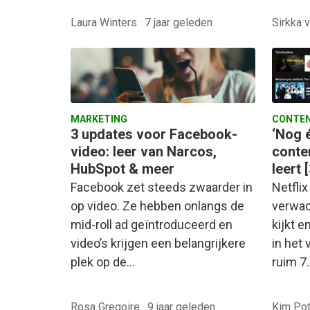
Laura Winters
·
7 jaar geleden
Sirkka 
MARKETING
CONTEN
3 updates voor Facebook-
‘Nog é
video: leer van Narcos,
conte
HubSpot & meer
leert [
Facebook zet steeds zwaarder in
Netflix
op video. Ze hebben onlangs de
verwac
mid-roll ad geïntroduceerd en
kijkt e
video’s krijgen een belangrijkere
in het 
plek op de…
ruim 7
Rosa Gregoire
·
9 jaar geleden
Kim Po