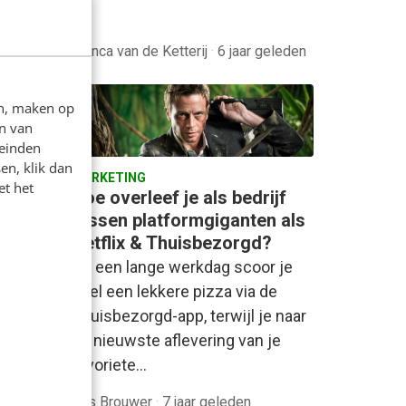
Bianca van de Ketterij
·
6 jaar geleden
en, maken op
n van
leinden
en, klik dan
MARKETING
et het
acks
Hoe overleef je als bedrijf
tussen platformgiganten als
Netflix & Thuisbezorgd?
gadgets
Na een lange werkdag scoor je
 een
snel een lekkere pizza via de
Thuisbezorgd-app, terwijl je naar
urs,
de nieuwste aflevering van je
favoriete…
en
Bas Brouwer
·
7 jaar geleden