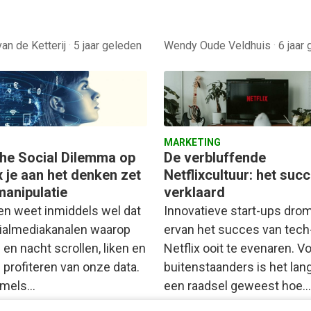
van de Ketterij
·
5 jaar geleden
Wendy Oude Veldhuis
·
6 jaar
MARKETING
he Social Dilemma op
De verbluffende
x je aan het denken zet
Netflixcultuur: het suc
manipulatie
verklaard
en weet inmiddels wel dat
Innovatieve start-ups dro
ialmediakanalen waarop
ervan het succes van tech
 en nacht scrollen, liken en
Netflix ooit te evenaren. V
 profiteren van onze data.
buitenstaanders is het lang
imels…
een raadsel geweest hoe…