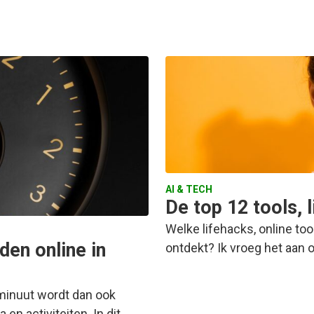
AI & TECH
De top 12 tools, 
Welke lifehacks, online to
den online in
ontdekt? Ik vroeg het aan 
 minuut wordt dan ook
n activiteiten. In dit…