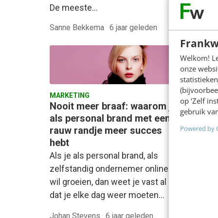
De meeste…
Sanne Bekkema
·
6 jaar geleden
Sanne 
Frankw
Welkom! Leu
onze websit
statistiek
(bijvoorbee
MARKETING
MARKET
op ‘Zelf in
Nooit meer braaf: waarom je
Netfli
gebruik van
als personal brand met een
doelg
Powered by 
rauw randje meer succes
pinkw
hebt
Column 
Als je als personal brand, als
repres
zelfstandig ondernemer online
zoethou
wil groeien, dan weet je vast al
Linda D
dat je elke dag weer moeten…
Johan Stevens
·
6 jaar geleden
Alfred