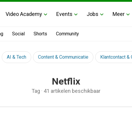
Video Academy
Events
Jobs
Meer
ng
Social
Shorts
Community
AI & Tech
Content & Communicatie
Klantcontact &
Netflix
Tag
·
41 artikelen beschikbaar