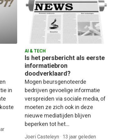
AI & TECH
Is het persbericht als eerste
informatiebron
doodverklaard?
Mogen beursgenoteerde
ven
bedrijven gevoelige informatie
ie in
verspreiden via sociale media, of
nte
moeten ze zich ook in deze
 koste
nieuwe mediatijden blijven
beperken tot het…
aar
Joeri Casteleyn
·
13 jaar geleden