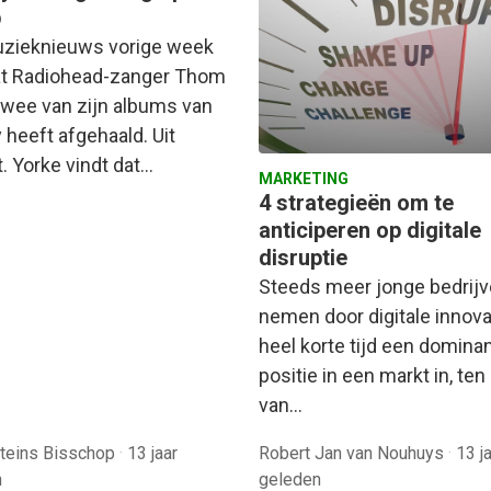
p
zieknieuws vorige week
t Radiohead-zanger Thom
twee van zijn albums van
 heeft afgehaald. Uit
. Yorke vindt dat…
MARKETING
4 strategieën om te
anticiperen op digitale
disruptie
Steeds meer jonge bedrij
nemen door digitale innovat
heel korte tijd een domina
positie in een markt in, ten
van…
teins Bisschop
·
13 jaar
Robert Jan van Nouhuys
·
13 j
n
geleden