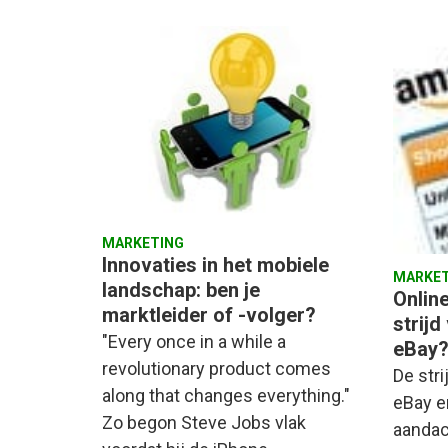
MARKETING
Innovaties in het mobiele
MARKET
landschap: ben je
Onlin
marktleider of -volger?
strijd
"Every once in a while a
eBay
revolutionary product comes
De stri
along that changes everything."
eBay en
Zo begon Steve Jobs vlak
aandac