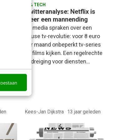
AI & TECH
Twitteranalyse: Netflix is
meer een mannending
 moet
De media spraken over een
gen?
heuse tv-revolutie: voor 8 euro
s al
per maand onbeperkt tv-series
jke
en films kijken. Een regelrechte
ign.
bedreiging voor diensten…
me…
toestaan
den
Kees-Jan Dijkstra
·
13 jaar geleden