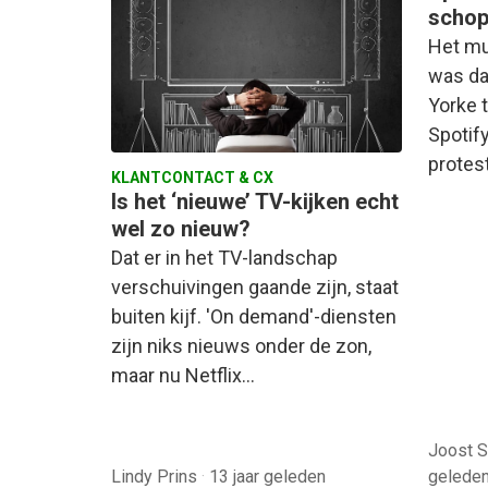
scho
Het mu
was da
Yorke 
Spotify
protest
KLANTCONTACT & CX
Is het ‘nieuwe’ TV-kijken echt
wel zo nieuw?
Dat er in het TV-landschap
verschuivingen gaande zijn, staat
buiten kijf. 'On demand'-diensten
zijn niks nieuws onder de zon,
maar nu Netflix…
Joost S
Lindy Prins
·
13 jaar geleden
gelede