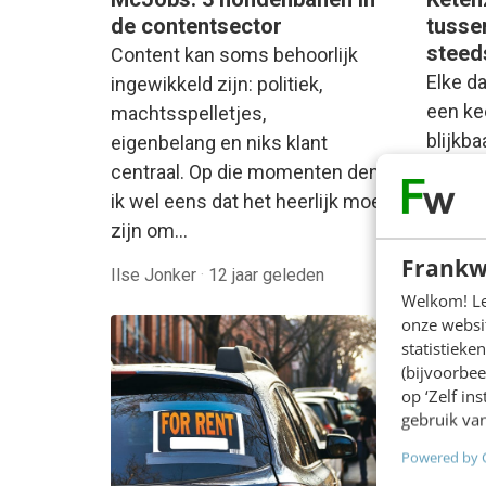
de contentsector
tusse
steed
Content kan soms behoorlijk
Elke d
ingewikkeld zijn: politiek,
een kee
machtsspelletjes,
blijkb
eigenbelang en niks klant
is om 
centraal. Op die momenten denk
ik wel eens dat het heerlijk moet
zijn om…
Joost S
Frankw
Ilse Jonker
·
12 jaar geleden
gelede
Welkom! Leu
onze websit
statistiek
(bijvoorbee
op ‘Zelf in
gebruik van
Powered by 