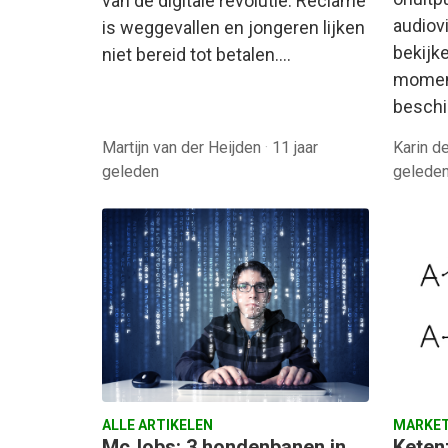
van de digitale revolutie. Reclame
audiov
is weggevallen en jongeren lijken
bekijke
niet bereid tot betalen.…
momen
beschi
Martijn van der Heijden
·
11 jaar
Karin 
geleden
gelede
ALLE ARTIKELEN
MARKET
McJobs: 3 hondenbanen in
Keten