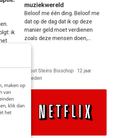
muziekwereld
Beloof me één ding. Beloof me
dat op de dag dat ik op deze
ten.
manier geld moet verdienen
lgt: ik
zoals deze mensen doen,…
het
Joost Steins Bisschop
·
12 jaar
geleden
geleden
en, maken op
n van
leinden
en, klik dan
et het