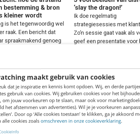
n bestemming & bron
‘slay the dragon!’
s kleiner wordt
Ik doe regelmatig
ag is het tegenwoordig wel
strategiesessies met klan
r raak. Een bericht dat
Zo’n sessie gaat vaak als vo
aar spraakmakend genoeg
geef een presentatie voor 
het nieuws te halen. ‘De…
team van de klant.
We bespreken…
teins Bisschop
·
12 jaar
atching maakt gebruik van cookies
n
Jeroen Heydendael
·
12 jaar 
k dat je inspiratie en kennis komt opdoen. Wij, en derde partij
es gebruik van cookies. Wij gebruiken cookies voor het bijhoude
en, om jouw voorkeuren op te slaan, maar ook voor marketingdoe
ld het afstemmen van advertenties). Wil je je voorkeuren aanpass
stellen’. Door op ‘Alle cookies toestaan’ te klikken, ga je akkoord m
 alle cookies zoals
omschreven in onze cookieverklaring
.
CookieInfo