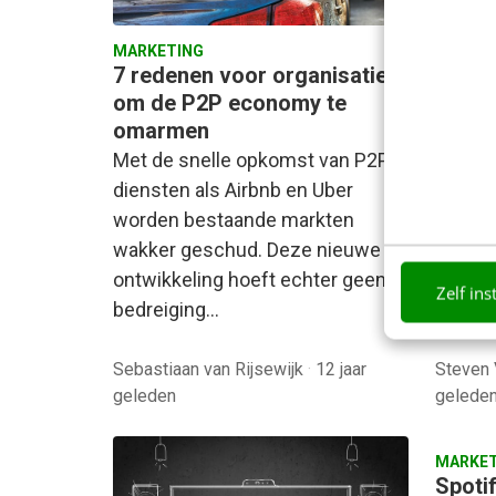
MARKETING
MARKET
7 redenen voor organisaties
Ben j
om de P2P economy te
van je
omarmen
vinde
Met de snelle opkomst van P2P-
Heel w
diensten als Airbnb en Uber
kruisp
worden bestaande markten
duidel
wakker geschud. Deze nieuwe
busine
ontwikkeling hoeft echter geen
Zelf ins
bestaa
bedreiging…
zullen
Sebastiaan van Rijsewijk
·
12 jaar
Steven
geleden
gelede
MARKET
Spoti