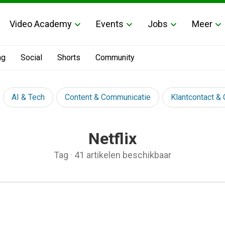
Video Academy
Events
Jobs
Meer
ng
Social
Shorts
Community
AI & Tech
Content & Communicatie
Klantcontact &
Netflix
Tag
·
41 artikelen beschikbaar