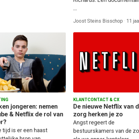
…
Joost Steins Bisschop
·
11 ja
ING
KLANTCONTACT & CX
jken jongeren: nemen
De nieuwe Netflix van 
be & Netflix de rol van
zorg herken je zo
er?
Angst regeert de
 tijd is er een haast
bestuurskamers van de zo
ttelijke bron van