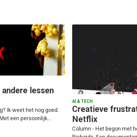
3 andere lessen
AI & TECH
Creatieve frustra
ng? Ik weet het nog goed.
Netflix
 Met een persoonlijk…
Column - Het begon met he
Richards. Een documentaire 