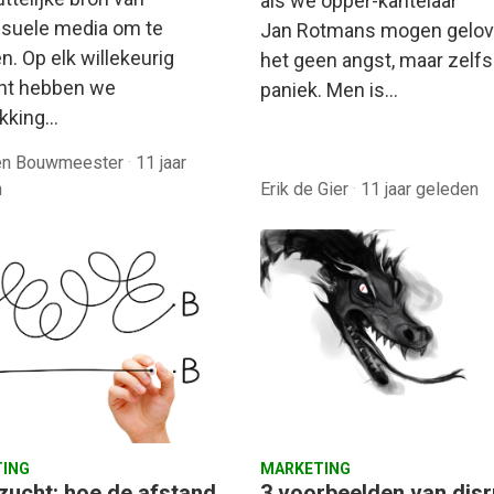
als we opper-kantelaar
isuele media om te
Jan Rotmans mogen gelov
n. Op elk willekeurig
het geen angst, maar zelfs
t hebben we
paniek. Men is…
kking…
den Bouwmeester
·
11 jaar
n
Erik de Gier
·
11 jaar geleden
ING
MARKETING
zucht: hoe de afstand
3 voorbeelden van disr